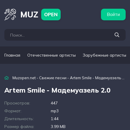
бежные артисты
Популярные подборки
MUZ
OPEN
Войти
Главная
Отечественные артисты
Зарубежные артисты
Muzopen.net
-
Свежие песни
- Artem Smile - Мадемуазель 2.0
Artem Smile - Мадемуазель 2.0
Просмотров:
447
Формат:
mp3
Длительность:
1:44
Размер файла:
3.99 MB