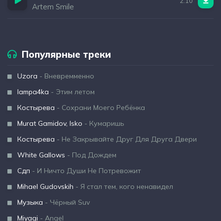
2:10
Artem Smile
Популярные треки
Uzora
- Вневремменно
lampa4ka
- Этим летом
Костырева
- Сохрани Моего Ребёнка
Murat Gamidov, Isko
- Кумаришь
Костырева
- Не Закрывайте Друг Для Друга Двери
White Gallows
- Под Дождем
Сдп
- И Ничто Души Не Потревожит
Mihael Gudovskih
- Я стал тем, кого ненавидел
Музыка
- Чёрный Suv
Miyagi
- Angel