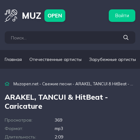
бежные артисты
Популярные подборки
MUZ
OPEN
Войти
Главная
Отечественные артисты
Зарубежные артисты
Muzopen.net
-
Свежие песни
- АRAKEL, TANCUI & HitBeat - Caricature
АRAKEL, TANCUI & HitBeat -
Caricature
Просмотров:
369
Формат:
mp3
Длительность:
2:09