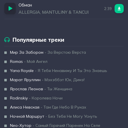
Обман
2:39
ALLERGIA, MANTULINY & TANCUI
Популярные треки
Мир За Забором
- За Верстою Верста
Romas
- Мой Ангел
Yana Royale
- Я Тебя Ненавижу И Ты Это Знаешь
Марат Яруллин
- Мэхэббэт Юк, Димэ!
Ярослав Леонов
- Ты Женщина
Rodinskiy
- Королева Ночи
Алиса Невская
- Там Где Небо В Руках
Ночной Маршрут
- Без Тебя Не Могу Уснуть
Neo-Хутор
- Самый Горячий Паренек На Селе