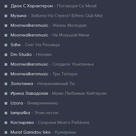
Двое С Характером
- Поговори Со Мной
Музыка
- Забила На Стресс! (Ethno Club Mix)
Moonwalkersmusic
- Жизнь Молодая
Moonwalkersmusic
- Не Искушай Меня
Sdlw
- Снег На Ресница
Dm-Studio
- Налево
Moonwalkersmusic
- Сладкое Усыпленье
Moonwalkersmusic
- Три Топора
Золотинка
- Неприкаянный Ты
Ирина Завадская
- Моим Любимым Хейтерам
Uzora
- Вневремменно
lampa4ka
- Этим летом
Костырева
- Сохрани Моего Ребёнка
Murat Gamidov, Isko
- Кумаришь