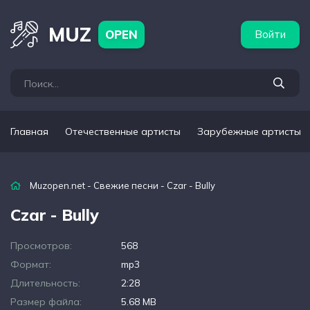
бежные артисты
Популярные подборки
MUZ
OPEN
Войти
Главная
Отечественные артисты
Зарубежные артисты
Muzopen.net
-
Свежие песни
- Czar - Bully
Czar - Bully
Просмотров:
568
Формат:
mp3
Длительность:
2:28
Размер файла:
5.68 MB