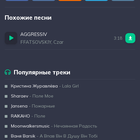
Похожие песни
AGGRESSIV
3:18
FFATSOVSKIY, Czar
Популярные треки
Кристина Журавлёва
- Lala Girl
Sharaev
- Поле Мое
Jansena
- Пожарные
RAIKAHO
- Поле
Moonwalkersmusic
- Нечаянная Радость
Ваня Barsik
- А Впав Він В Душу Він Тобі