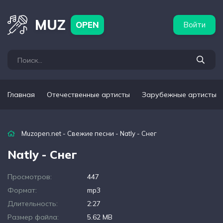
бежные артисты
Популярные подборки
MUZ
OPEN
Войти
Главная
Отечественные артисты
Зарубежные артисты
Muzopen.net
-
Свежие песни
- Natly - Снег
Natly - Снег
Просмотров:
447
Формат:
mp3
Длительность:
2:27
Размер файла:
5.62 MB