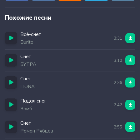
Похожие песни
Всё-снег
3:31
Burito
Снег
3:10
5УТРА
Снег
2:36
LIONA
Падал снег
2:42
Зомб
Снег
2:55
Роман Рябцев