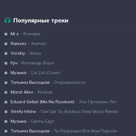
Популярные треки
Mr.x
- Фонары
Ramzes
- Энигма
Vorskiy
- Жена
Fpv
- Исповедь Вора
Музыка
- Çal Çal (Cover)
Татьяна Высоцкая
- Откровенность
Marat Aliev
- Хитрая
Eduard Seibel (Mix Na Russkom)
- Эхо Прошлых Лет
Strefa Hitów
- Там Где Ты (Kavkaz Deep Music Remix)
Музыка
- Сваты Едут
Татьяна Высоцкая
- Ты Разрушил Все Мои Пароли