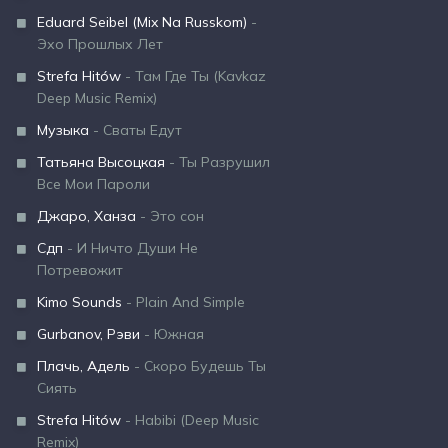
Eduard Seibel (Mix Na Russkom)
-
Эхо Прошлых Лет
Strefa Hitów
- Там Где Ты (Kavkaz
Deep Music Remix)
Музыка
- Сваты Едут
Татьяна Высоцкая
- Ты Разрушил
Все Мои Пароли
Джаро, Ханза
- Это сон
Сдп
- И Ничто Души Не
Потревожит
Kimo Sounds
- Plain And Simple
Gurbanov, Рэви
- Южная
Плачь, Адель
- Скоро Будешь Ты
Сиять
Strefa Hitów
- Habibi (Deep Music
Remix)