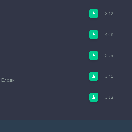
3:12
4:08
3:25
3:41
я Влади
3:12