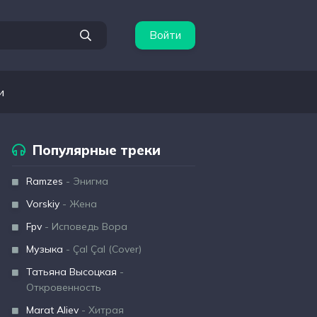
Войти
и
Популярные треки
Ramzes
- Энигма
Vorskiy
- Жена
Fpv
- Исповедь Вора
Музыка
- Çal Çal (Cover)
Татьяна Высоцкая
-
Откровенность
Marat Aliev
- Хитрая