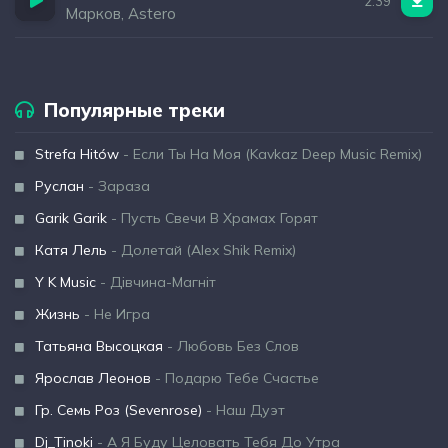
2:39
Марков, Astero
Популярные треки
Strefa Hitów
- Если Ты На Моя (Kavkaz Deep Music Remix)
Руслан
- Зараза
Garik Garik
- Пусть Свечи В Храмах Горят
Катя Лель
- Долетай (Alex Shik Remix)
Y K Music
- Дівчина-Магніт
Жизнь
- Не Игра
Татьяна Высоцкая
- Любовь Без Слов
Ярослав Леонов
- Подарю Тебе Счастье
Гр. Семь Роз (Sevenrose)
- Наш Дуэт
Dj_Tinoki
- А Я Буду Целовать Тебя До Утра