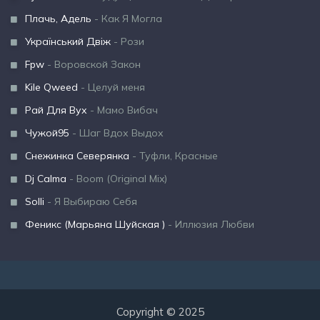
Плачь, Адель
- Как Я Могла
Український Двіж
- Рози
Fpw
- Воровской Закон
Kile Qweed
- Целуй меня
Рай Для Вух
- Мамо Вибач
Чужой95
- Шаг Вдох Выдох
Снежинка Северянка
- Туфли, Красные
Dj Calma
- Boom (Original Mix)
Solli
- Я Выбираю Себя
Феникс (Марьяна Шуйская )
- Иллюзия Любви
Copyright © 2025