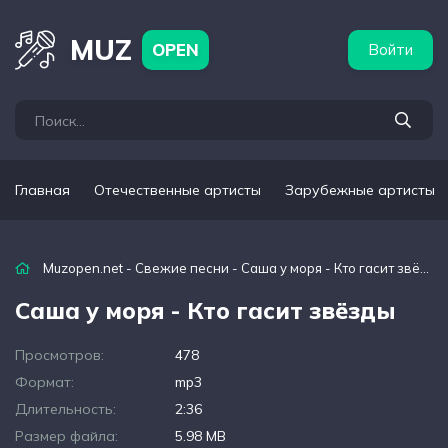
бежные артисты
Популярные подборки
MUZ
OPEN
Войти
Главная
Отечественные артисты
Зарубежные артисты
Muzopen.net
-
Свежие песни
- Саша у моря - Кто гасит звёзды
Саша у моря - Кто гасит звёзды
Просмотров:
478
Формат:
mp3
Длительность:
2:36
Размер файла:
5.98 MB