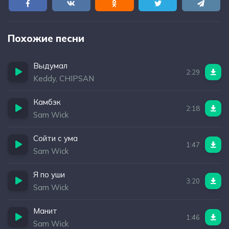
Похожие песни
Выдумал
2:29
Keddy, CHIPSAN
Камбэк
2:18
Sam Wick
Сойти с ума
1:47
Sam Wick
Я по уши
3:20
Sam Wick
Манит
1:46
Sam Wick