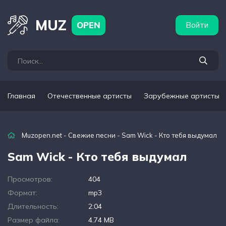
бежные артисты
Популярные подборки
MUZ
OPEN
Войти
Главная
Отечественные артисты
Зарубежные артисты
Muzopen.net
-
Свежие песни
- Sam Wick - Кто тебя выдумал
Sam Wick - Кто тебя выдумал
Просмотров:
404
Формат:
mp3
Длительность:
2:04
Размер файла:
4.74 MB