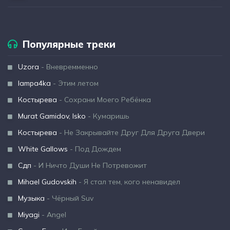
Популярные треки
Uzora
- Вневремменно
lampa4ka
- Этим летом
Костырева
- Сохрани Моего Ребёнка
Murat Gamidov, Isko
- Кумаришь
Костырева
- Не Закрывайте Друг Для Друга Двери
White Gallows
- Под Дождем
Сдп
- И Ничто Души Не Потревожит
Mihael Gudovskih
- Я стал тем, кого ненавидел
Музыка
- Чёрный Suv
Miyagi
- Angel