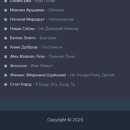
Снова Ева
- Иди Гуляй
Максим Аршавин
- Облака
Ночной Маршрут
- Непокорная
Наши Слёзы
- Не Доверяй Никому
Белое Злато
- Быстряк
Клим Добров
- Отстаньте
Alex Ataman, Finix
- Пьяная Луна
Anosovx
- Ими Живут
Феникс (Марьяна Шуйская)
- Не Уходи Рожу Детей
Стоп Кард
- Я Буду Эту, Буду Ту
Copyright © 2025