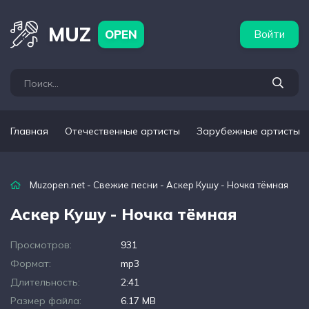
бежные артисты
Популярные подборки
MUZ
OPEN
Войти
Главная
Отечественные артисты
Зарубежные артисты
Muzopen.net
-
Свежие песни
- Аскер Кушу - Ночка тёмная
Аскер Кушу - Ночка тёмная
Просмотров:
931
Формат:
mp3
Длительность:
2:41
Размер файла:
6.17 MB