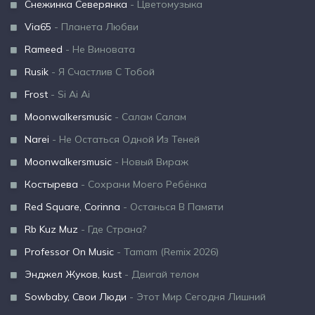
Снежинка Северянка
- Цветомузыка
Via65
- Планета Любви
Rameed
- Не Виновата
Rusik
- Я Счастлив С Тобой
Frost
- Si Ai Ai
Moonwalkersmusic
- Салам Салам
Narei
- Не Остаться Одной Из Теней
Moonwalkersmusic
- Новый Вираж
Костырева
- Сохрани Моего Ребёнка
Red Square, Corinna
- Останься В Памяти
Rb Kuz Muz
- Где Страна?
Professor On Music
- Tamam (Remix 2026)
Энджел Жуков, kust
- Двигай телом
Sowbaby, Свои Люди
- Этот Мир Сегодня Лишний