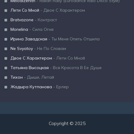
Melodizenith
- Italian Rally (Eurodance Italo Disco Style)
Лети Со Мной
- Двое С Характером
Bratvazone
- Контраст
Monelina
- Сила Огня
Ирина Завадская
- Ты Меня Опять Отшила
Ne Svyatoy
- Не По Словам
Двое С Характером
- Лети Со Мной
Татьяна Высоцкая
- Вся Красота В Ее Душе
Тихон
- Дыши, Летай
Жадыра Кутпанова
- Ерлер
Copyright © 2025