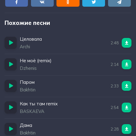
Похожие песни
Целовала
2:48
Archi
Не моё (remix)
2:14
Dzhenis
Паром
2:33
Bakhtin
Как ты там remix
2:54
BASKAEVA
Дама
2:28
Bakhtin