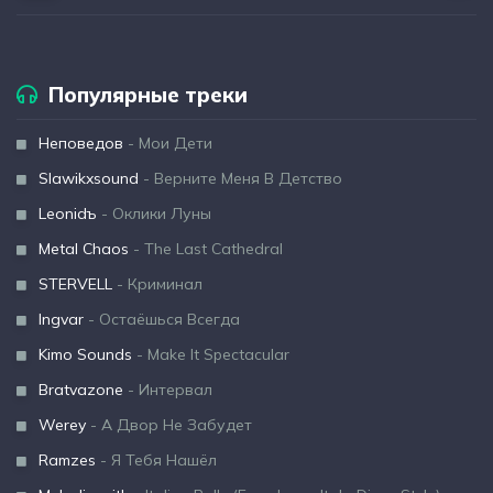
Популярные треки
Неповедов
- Мои Дети
Slawikxsound
- Верните Меня В Детство
Leonidъ
- Оклики Луны
Metal Chaos
- The Last Cathedral
STERVELL
- Криминал
Ingvar
- Остаёшься Всегда
Kimo Sounds
- Make It Spectacular
Bratvazone
- Интервал
Werey
- А Двор Не Забудет
Ramzes
- Я Тебя Нашёл