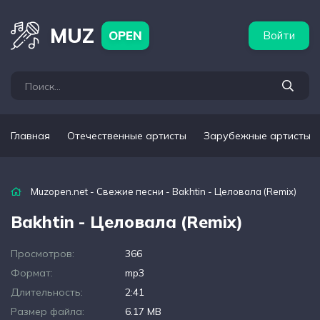
бежные артисты
Популярные подборки
MUZ
OPEN
Войти
Главная
Отечественные артисты
Зарубежные артисты
Muzopen.net
-
Свежие песни
- Bakhtin - Целовала (Remix)
Bakhtin - Целовала (Remix)
Просмотров:
366
Формат:
mp3
Длительность:
2:41
Размер файла:
6.17 MB