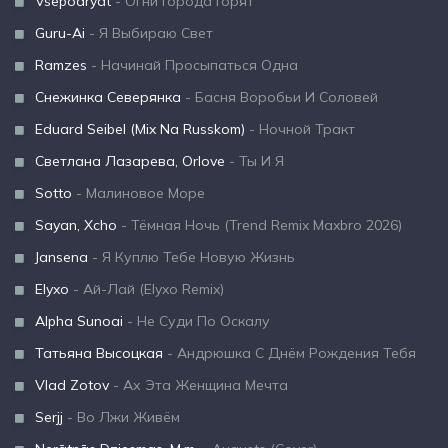
Vsepodryat
- Огни Города Горят
Guru-Ai
- Я Выбираю Свет
Ramzes
- Начинай Просыпаться Одна
Снежинка Северянка
- Басня Воробьи И Соловей
Eduard Seibel (Mix Na Russkom)
- Ночной Тракт
Светлана Лазарева, Orlove
- Ты И Я
Sotto
- Малиновое Море
Sayan, Xcho
- Тёмная Ночь (Trend Remix Maxbro 2026)
Jansena
- Я Куплю Тебе Новую Жизнь
Elyxo
- Ай-Лай (Elyxo Remix)
Alpha Sunoai
- Не Суди По Оскалу
Татьяна Высоцкая
- Андрюшка С Днём Рождения Тебя
Vlad Zotov
- Ах Эта Женщина Мечта
Serjj
- Во Лжи Живём