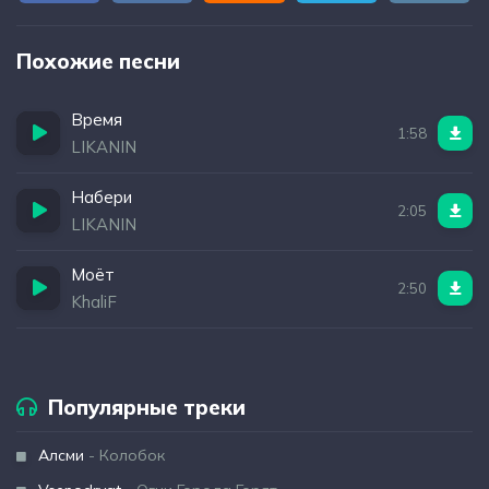
Похожие песни
Время
1:58
LIKANIN
Набери
2:05
LIKANIN
Моёт
2:50
KhaliF
Популярные треки
Алсми
- Колобок