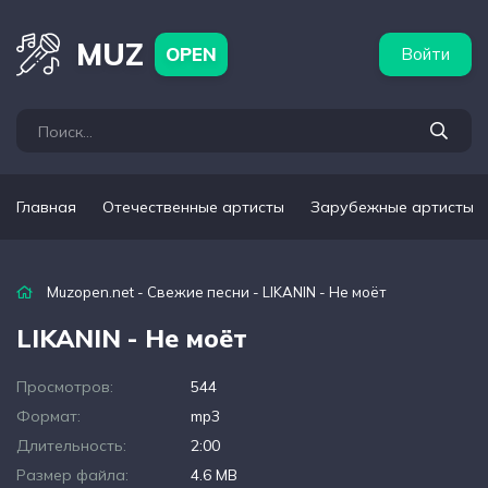
бежные артисты
Популярные подборки
MUZ
OPEN
Войти
Главная
Отечественные артисты
Зарубежные артисты
Muzopen.net
-
Свежие песни
- LIKANIN - Не моёт
LIKANIN - Не моёт
Просмотров:
544
Формат:
mp3
Длительность:
2:00
Размер файла:
4.6 MB