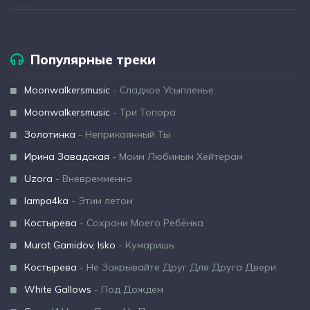
Популярные треки
Moonwalkersmusic
- Сладкое Усыпленье
Moonwalkersmusic
- Три Топора
Золотинка
- Неприкаянный Ты
Ирина Завадская
- Моим Любимым Хейтерам
Uzora
- Вневремменно
lampa4ka
- Этим летом
Костырева
- Сохрани Моего Ребёнка
Murat Gamidov, Isko
- Кумаришь
Костырева
- Не Закрывайте Друг Для Друга Двери
White Gallows
- Под Дождем