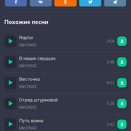
Похожие песни
Raptor
3:58
MirON42
В наших сердцах
3:48
MirON42
Весточка
4:01
MirON42
Отряд штурмовой
3:28
MirON42
Путь воина
3:42
MirON42