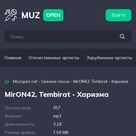
бежные артисты
Популярные подборки
MUZ
OPEN
Войти
Главная
Отечественные артисты
Зарубежные артисты
Muzopen.net
-
Свежие песни
- MirON42, Tembirat - Харизма
MirON42, Tembirat - Харизма
Просмотров:
357
Формат:
mp3
Длительность:
3:18
Размер файла:
7.56 MB