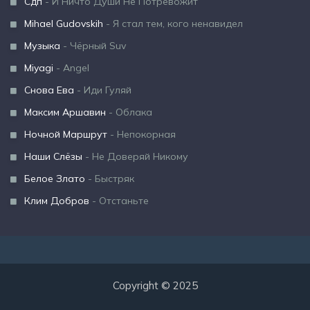
Сдп
- И Ничто Души Не Потревожит
Mihael Gudovskih
- Я стал тем, кого ненавидел
Музыка
- Чёрный Suv
Miyagi
- Angel
Снова Ева
- Иди Гуляй
Максим Аршавин
- Облака
Ночной Маршрут
- Непокорная
Наши Слёзы
- Не Доверяй Никому
Белое Злато
- Быстряк
Клим Добров
- Отстаньте
Copyright © 2025