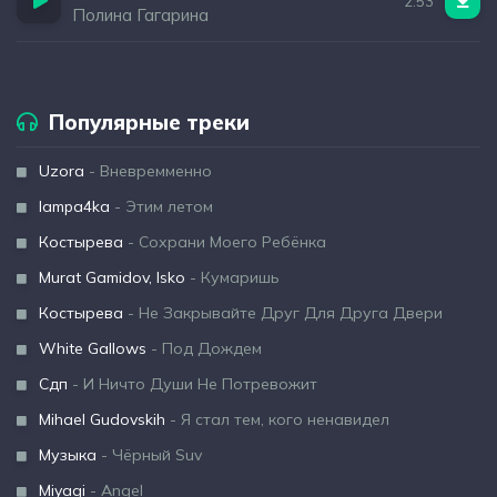
2:53
Полина Гагарина
Популярные треки
Uzora
- Вневремменно
lampa4ka
- Этим летом
Костырева
- Сохрани Моего Ребёнка
Murat Gamidov, Isko
- Кумаришь
Костырева
- Не Закрывайте Друг Для Друга Двери
White Gallows
- Под Дождем
Сдп
- И Ничто Души Не Потревожит
Mihael Gudovskih
- Я стал тем, кого ненавидел
Музыка
- Чёрный Suv
Miyagi
- Angel