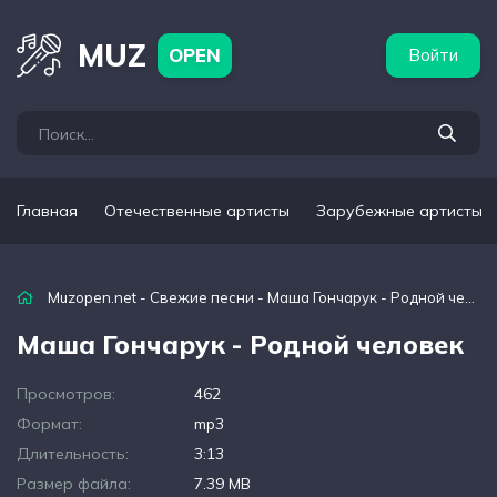
бежные артисты
Популярные подборки
MUZ
OPEN
Войти
Главная
Отечественные артисты
Зарубежные артисты
Muzopen.net
-
Свежие песни
- Маша Гончарук - Родной человек
Маша Гончарук - Родной человек
Просмотров:
462
Формат:
mp3
Длительность:
3:13
Размер файла:
7.39 MB