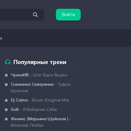
Войти
и
Популярные треки
Чужой95
- Шаг Вдох Выдох
Снежинка Северянка
- Туфли,
Красные
Dj Calma
- Boom (Original Mix)
Solli
- Я Выбираю Себя
Феникс (Марьяна Шуйская )
-
Иллюзия Любви