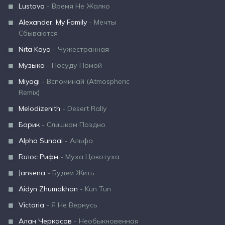
Lustova
- Время Не Жалко
Alexander, My Family
- Мечты
Сбываются
Nita Kaya
- Чужестранная
Музыка
- Посуду Помой
Miyagi
- Вспоминай (Atmospheric
Remix)
Melodizenith
- Desert Rally
Борик
- Слишком Поздно
Alpha Sunoai
- Альфа
Голос Рифм
- Муха Цокотуха
Jansena
- Будем Жить
Aidyn Zhumakhan
- Kun Tun
Victoria
- Я Не Вернусь
Алан Черкасов
- Необыкновенная