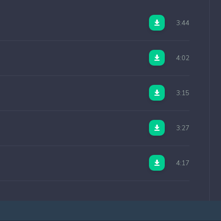
3:44
4:02
3:15
3:27
4:17