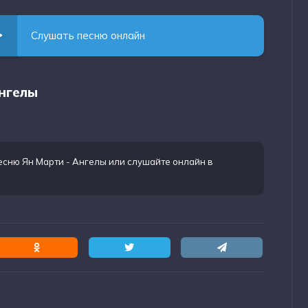
Слушать песню онлайн
Ангелы
есню Ян Марти - Ангелы
или слушайте онлайн в