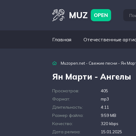
MUZ
OPEN
Главная
Отечественные арти
Muzopen.net
-
Свежие песни
- Ян Мар
Ян Марти - Ангелы
Просмотров:
405
Формат:
mp3
Длительность:
4:11
Размер файла:
9.59 MB
Качество:
320 kbps
Дата релиза:
15.01.2025