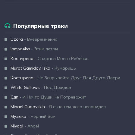
Популярные треки
Uzora
- Вневремменно
lampa4ka
- Этим летом
Костырева
- Сохрани Моего Ребёнка
Murat Gamidov, Isko
- Кумаришь
Костырева
- Не Закрывайте Друг Для Друга Двери
White Gallows
- Под Дождем
Сдп
- И Ничто Души Не Потревожит
Mihael Gudovskih
- Я стал тем, кого ненавидел
Музыка
- Чёрный Suv
Miyagi
- Angel