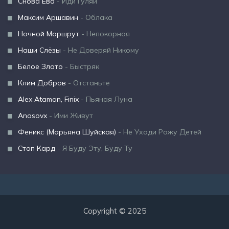
Снова Ева
- Иди Гуляй
Максим Аршавин
- Облака
Ночной Маршрут
- Непокорная
Наши Слёзы
- Не Доверяй Никому
Белое Злато
- Быстряк
Клим Добров
- Отстаньте
Alex Ataman, Finix
- Пьяная Луна
Anosovx
- Ими Живут
Феникс (Марьяна Шуйская)
- Не Уходи Рожу Детей
Стоп Кард
- Я Буду Эту, Буду Ту
Copyright © 2025