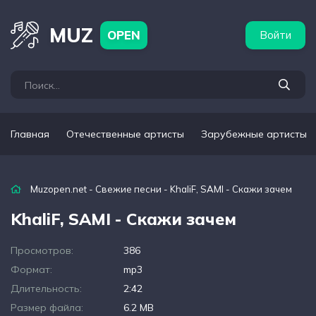
бежные артисты
Популярные подборки
MUZ
OPEN
Войти
Главная
Отечественные артисты
Зарубежные артисты
Muzopen.net
-
Свежие песни
- KhaliF, SAMI - Скажи зачем
KhaliF, SAMI - Скажи зачем
Просмотров:
386
Формат:
mp3
Длительность:
2:42
Размер файла:
6.2 MB