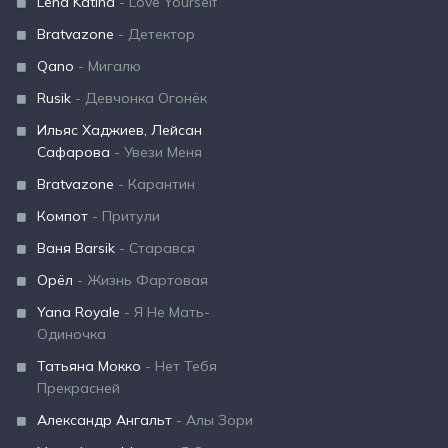
Lena Katina
- Love Yourself
Bratvazone
- Детектор
Qano
- Мигалю
Rusik
- Девчонка Огонёк
Ильяс Хаджиев, Лейсан
Сафарова
- Увези Меня
Bratvazone
- Карантин
Компот
- Притули
Ваня Barsik
- Старався
Орёл
- Жизнь Фартовая
Yana Royale
- Я Не Мать-
Одиночка
Татьяна Мокко
- Нет Тебя
Прекрасней
Александр Ангальт
- Алы Зори