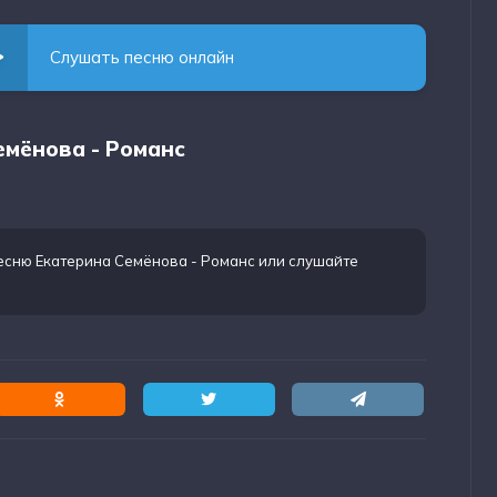
Слушать песню онлайн
емёнова - Романс
есню Екатерина Семёнова - Романс
или слушайте