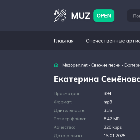
MUZ
OPEN
Главная
Отечественные арти
Muzopen.net
-
Свежие песни
- Екатер
Екатерина Семёнова
Просмотров:
394
Формат:
mp3
Длительность:
3:35
Размер файла:
8.42 MB
Качество:
320 kbps
Дата релиза:
15.01.2025