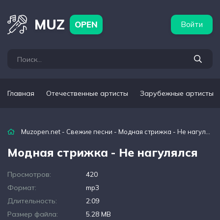
бежные артисты
Популярные подборки
MUZ
OPEN
Войти
Главная
Отечественные артисты
Зарубежные артисты
Muzopen.net
-
Свежие песни
- Модная стрижка - Не нагулялся
Модная стрижка - Не нагулялся
Просмотров:
420
Формат:
mp3
Длительность:
2:09
Размер файла:
5.28 MB