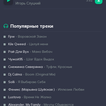
3:52
Игорь Слуцкий
Популярные треки
Fpw
- Воровской Закон
Kile Qweed
- Целуй меня
Рай Для Вух
- Мамо Вибач
Чужой95
- Шаг Вдох Выдох
Снежинка Северянка
- Туфли, Красные
Dj Calma
- Boom (Original Mix)
Solli
- Я Выбираю Себя
Феникс (Марьяна Шуйская )
- Иллюзия Любви
Lustova
- Время Не Жалко
Alexander, My Family
- Мечты Сбываются