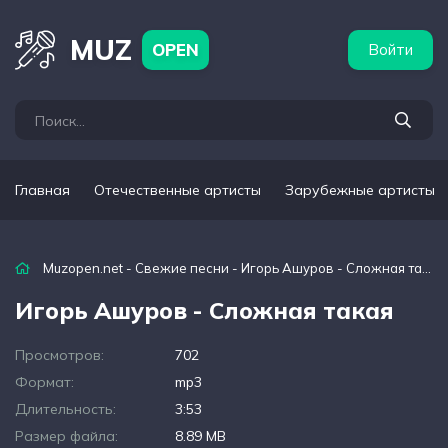
бежные артисты
Популярные подборки
MUZ
OPEN
Войти
Главная
Отечественные артисты
Зарубежные артисты
Muzopen.net
-
Свежие песни
- Игорь Ашуров - Сложная такая
Игорь Ашуров - Сложная такая
Просмотров:
702
Формат:
mp3
Длительность:
3:53
Размер файла:
8.89 MB