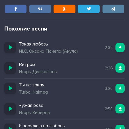
Похожие песни
Такая любовь
2:32
NLO, Оксана Почепа (Акула)
Ветром
2:28
Игорь Дишкантюк
Ты не такая
3:20
Turbo, Kaimeg
Чужая роза
2:50
Игорь Кибирев
Я заряжаю на любовь