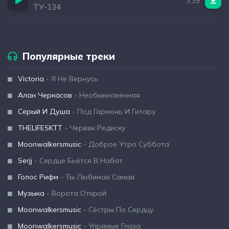
3:39
ТУ-134
Популярные треки
Victoria
- Я Не Вернусь
Алан Черкасов
- Необыкновенная
Серый И Душа
- Под Гармонь И Гитару
THELIFESKTT
- Червяк Редиску
Moonwalkersmusic
- Доброе Утро Суббота
Serjj
- Сердце Бьётся В Набат
Голос Рифм
- Ты Любимая Самая
Музыка
- Ворота Открой
Moonwalkersmusic
- Сёстры По Сердцу
Moonwalkersmusic
- Упрямые Глаза