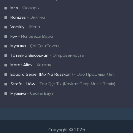
Mr.x
- Фонары
Ramzes
- Энигма
Vorskiy
- Жена
Fpv
- Исповедь Вора
Музыка
- Çal Çal (Cover)
Татьяна Высоцкая
- Откровенность
Marat Aliev
- Хитрая
Eduard Seibel (Mix Na Russkom)
- Эхо Прошлых Лет
Strefa Hitów
- Там Где Ты (Kavkaz Deep Music Remix)
Музыка
- Сваты Едут
Copyright © 2025