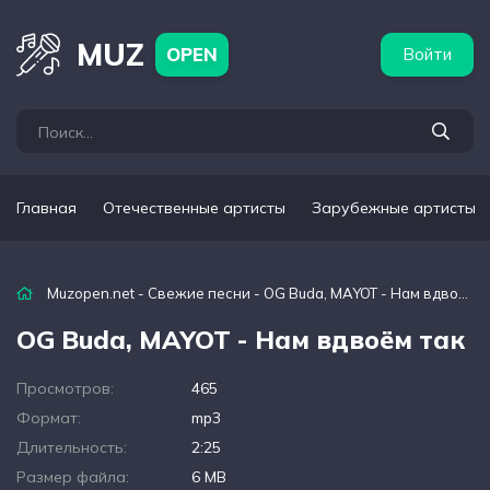
бежные артисты
Популярные подборки
MUZ
OPEN
Войти
Главная
Отечественные артисты
Зарубежные артисты
Muzopen.net
-
Свежие песни
- OG Buda, MAYOT - Нам вдвоём так
OG Buda, MAYOT - Нам вдвоём так
Просмотров:
465
Формат:
mp3
Длительность:
2:25
Размер файла:
6 MB