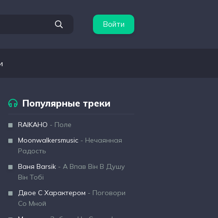
Войти
и
Популярные треки
RAIKAHO
- Поле
Moonwalkersmusic
- Нечаянная
Радость
Ваня Barsik
- А Впав Він В Душу
Він Тобі
Двое С Характером
- Поговори
Со Мной