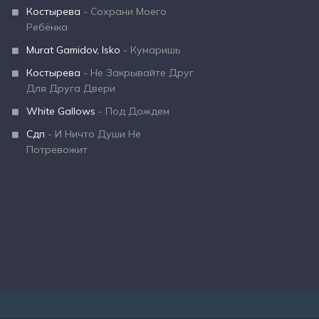
Костырева
- Сохрани Моего
Ребёнка
Murat Gamidov, Isko
- Кумаришь
Костырева
- Не Закрывайте Друг
Для Друга Двери
White Gallows
- Под Дождем
Сдп
- И Ничто Души Не
Потревожит