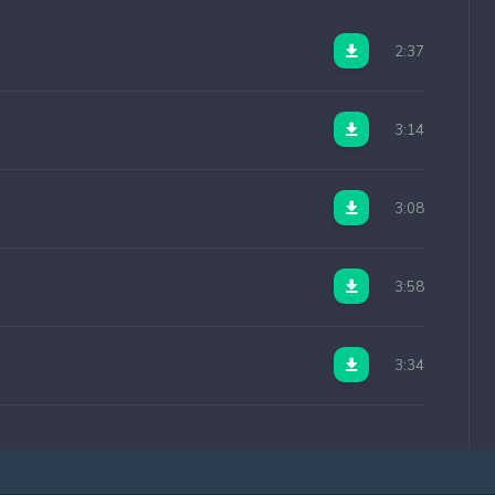
2:37
3:14
3:08
3:58
3:34