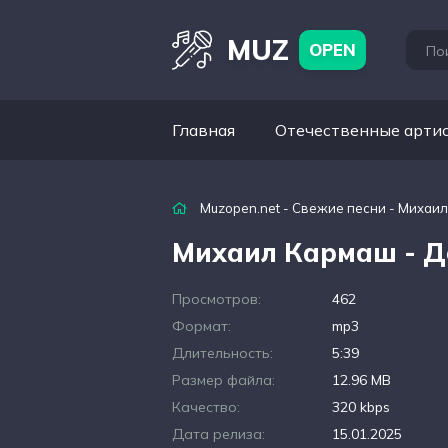
MUZ
OPEN
Главная
Отечественные арти
Muzopen.net
-
Свежие песни
- Михаил
Михаил Кармаш - Д
Просмотров:
462
Формат:
mp3
Длительность:
5:39
Размер файла:
12.96 MB
Качество:
320 kbps
Дата релиза:
15.01.2025