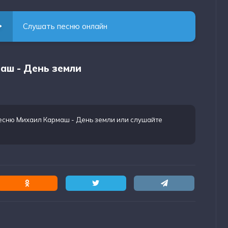
Слушать песню онлайн
аш - День земли
песню Михаил Кармаш - День земли
или слушайте