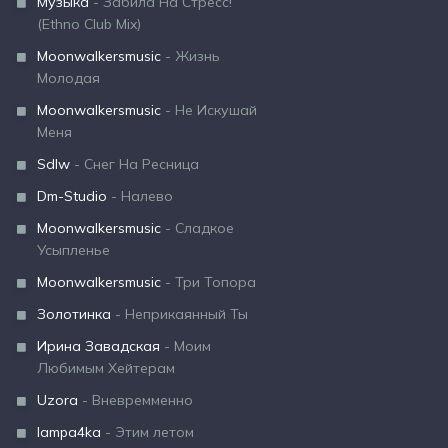
Музыка
- Забила На Стресс!
(Ethno Club Mix)
Moonwalkersmusic
- Жизнь
Молодая
Moonwalkersmusic
- Не Искушай
Меня
Sdlw
- Снег На Ресница
Dm-Studio
- Налево
Moonwalkersmusic
- Сладкое
Усыпленье
Moonwalkersmusic
- Три Топора
Золотинка
- Неприкаянный Ты
Ирина Завадская
- Моим
Любимым Хейтерам
Uzora
- Вневремменно
lampa4ka
- Этим летом