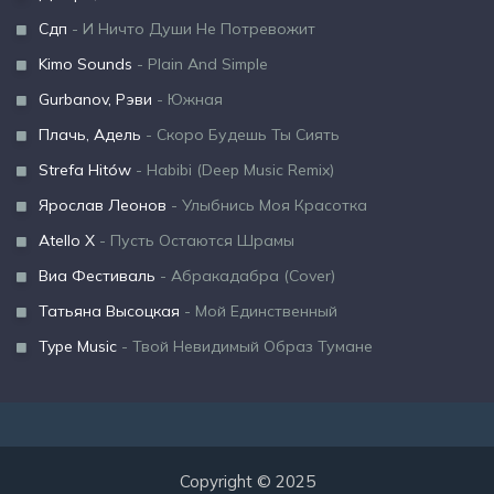
Сдп
- И Ничто Души Не Потревожит
Kimo Sounds
- Plain And Simple
Gurbanov, Рэви
- Южная
Плачь, Адель
- Скоро Будешь Ты Сиять
Strefa Hitów
- Habibi (Deep Music Remix)
Ярослав Леонов
- Улыбнись Моя Красотка
Atello X
- Пусть Остаются Шрамы
Виа Фестиваль
- Абракадабра (Cover)
Татьяна Высоцкая
- Мой Единственный
Type Music
- Твой Невидимый Образ Тумане
Copyright © 2025