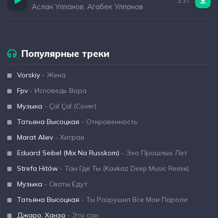
3:37
Аслан Улпанов, Агабек Улпанов
Популярные треки
Vorskiy
- Жена
Fpv
- Исповедь Вора
Музыка
- Çal Çal (Cover)
Татьяна Высоцкая
- Откровенность
Marat Aliev
- Хитрая
Eduard Seibel (Mix Na Russkom)
- Эхо Прошлых Лет
Strefa Hitów
- Там Где Ты (Kavkaz Deep Music Remix)
Музыка
- Сваты Едут
Татьяна Высоцкая
- Ты Разрушил Все Мои Пароли
Джаро, Ханза
- Это сон