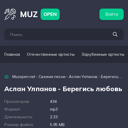
бежные артисты
Популярные подборки
MUZ
OPEN
Войти
Главная
Отечественные артисты
Зарубежные артисты
Muzopen.net
-
Свежие песни
- Аслан Улпанов - Берегись любовь
Аслан Улпанов - Берегись любовь
Просмотров:
434
Формат:
mp3
Длительность:
2:33
Размер файла:
5.95 MB