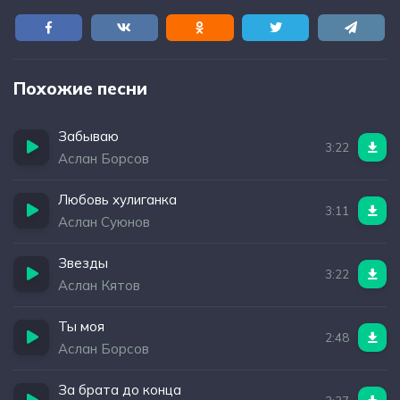
Похожие песни
Забываю
3:22
Аслан Борсов
Любовь хулиганка
3:11
Аслан Суюнов
Звезды
3:22
Аслан Кятов
Ты моя
2:48
Аслан Борсов
За брата до конца