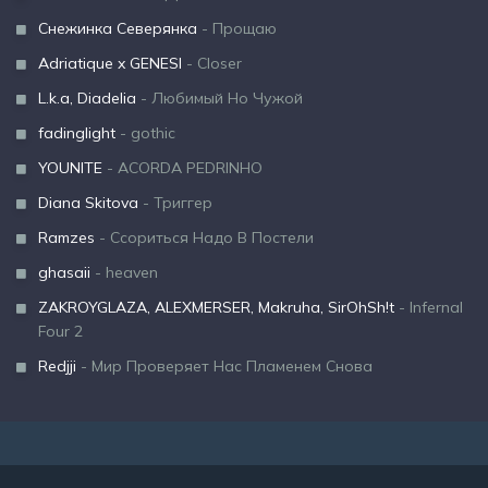
Снежинка Северянка
- Прощаю
Adriatique x GENESI
- Closer
L.k.a, Diadelia
- Любимый Но Чужой
fadinglight
- gothic
YOUNITE
- ACORDA PEDRINHO
Diana Skitova
- Триггер
Ramzes
- Ссориться Надо В Постели
ghasaii
- heaven
ZAKROYGLAZA, ALEXMERSER, Makruha, SirOhSh!t
- Infernal
Four 2
Redjji
- Мир Проверяет Нас Пламенем Снова