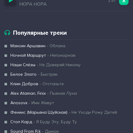
2:57
НОРА НОРА
Популярные треки
Максим Аршавин
- Облака
Ночной Маршрут
- Непокорная
Наши Слёзы
- Не Доверяй Никому
Белое Злато
- Быстряк
Клим Добров
- Отстаньте
Alex Ataman, Finix
- Пьяная Луна
Anosovx
- Ими Живут
Феникс (Марьяна Шуйская)
- Не Уходи Рожу Детей
Стоп Кард
- Я Буду Эту, Буду Ту
Sound From R.k
- Дымок