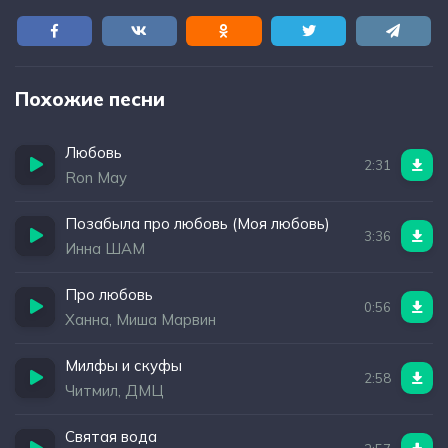
Похожие песни
Любовь
2:31
Ron May
Позабыла про любовь (Моя любовь)
3:36
Инна ШАМ
Про любовь
0:56
Ханна, Миша Марвин
Милфы и скуфы
2:58
Читмил, ДМЦ
Святая вода