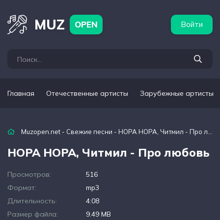
бежные артисты
Популярные подборки
MUZ
OPEN
Войти
Главная
Отечественные артисты
Зарубежные артисты
Muzopen.net
-
Свежие песни
- НОРА НОРА, Читмил - Про любовь
НОРА НОРА, Читмил - Про любовь
Просмотров:
516
Формат:
mp3
Длительность:
4:08
Размер файла:
9.49 MB