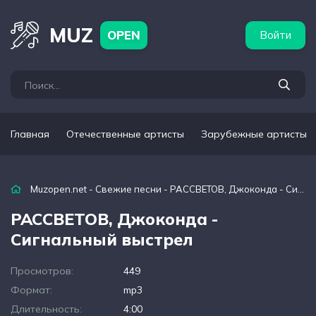
бежные артисты
Популярные подборки
MUZ
OPEN
Войти
Главная
Отечественные артисты
Зарубежные артисты
Muzopen.net
-
Свежие песни
- РАССВЕТОВ, Джоконда - Сигнальный выстрел
РАССВЕТОВ, Джоконда -
Сигнальный выстрел
Просмотров:
449
Формат:
mp3
Длительность:
4:00