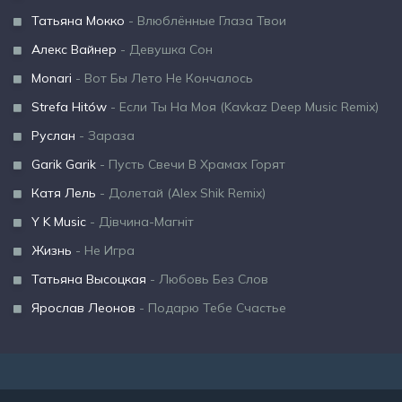
Татьяна Мокко
- Влюблённые Глаза Твои
Алекс Вайнер
- Девушка Сон
Monari
- Вот Бы Лето Не Кончалось
Strefa Hitów
- Если Ты На Моя (Kavkaz Deep Music Remix)
Руслан
- Зараза
Garik Garik
- Пусть Свечи В Храмах Горят
Катя Лель
- Долетай (Alex Shik Remix)
Y K Music
- Дівчина-Магніт
Жизнь
- Не Игра
Татьяна Высоцкая
- Любовь Без Слов
Ярослав Леонов
- Подарю Тебе Счастье