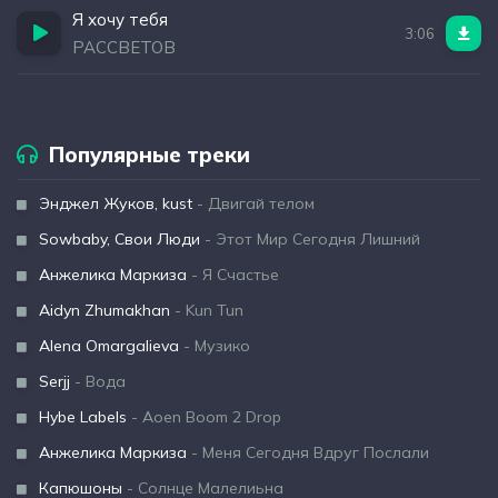
Я хочу тебя
3:06
РАССВЕТОВ
Популярные треки
Энджел Жуков, kust
- Двигай телом
Sowbaby, Свои Люди
- Этот Мир Сегодня Лишний
Анжелика Маркиза
- Я Счастье
Aidyn Zhumakhan
- Kun Tun
Alena Omargalieva
- Музико
Serjj
- Вода
Hybe Labels
- Aoen Boom 2 Drop
Анжелика Маркиза
- Меня Сегодня Вдруг Послали
Капюшоны
- Солнце Малелиьна