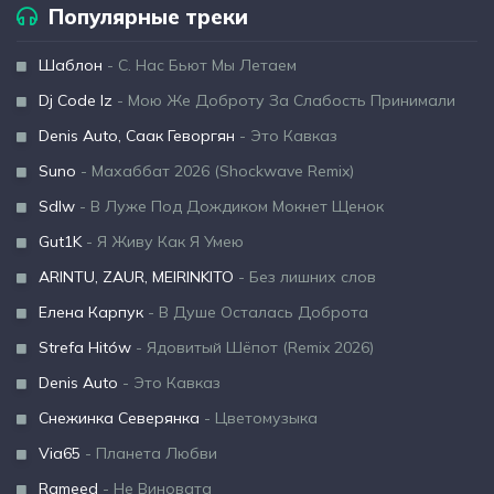
Популярные треки
Шаблон
- С. Нас Бьют Мы Летаем
Dj Code Iz
- Мою Же Доброту За Слабость Принимали
Denis Auto, Саак Геворгян
- Это Кавказ
Suno
- Махаббат 2026 (Shockwave Remix)
Sdlw
- В Луже Под Дождиком Мокнет Щенок
Gut1K
- Я Живу Как Я Умею
ARINTU, ZAUR, MEIRINKITO
- Без лишних слов
Елена Карпук
- В Душе Осталась Доброта
Strefa Hitów
- Ядовитый Шёпот (Remix 2026)
Denis Auto
- Это Кавказ
Снежинка Северянка
- Цветомузыка
Via65
- Планета Любви
Rameed
- Не Виновата