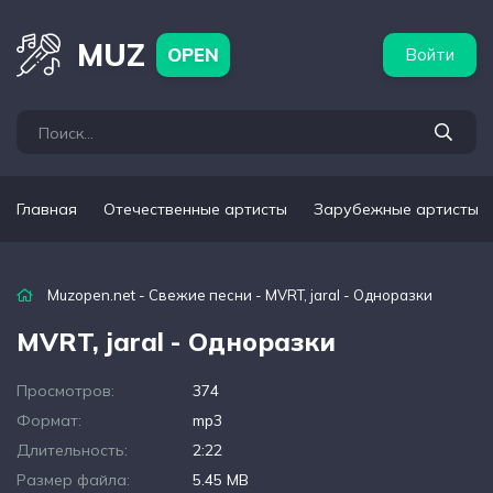
бежные артисты
Популярные подборки
MUZ
OPEN
Войти
Главная
Отечественные артисты
Зарубежные артисты
Muzopen.net
-
Свежие песни
- MVRT, jaral - Одноразки
MVRT, jaral - Одноразки
Просмотров:
374
Формат:
mp3
Длительность:
2:22
Размер файла:
5.45 MB