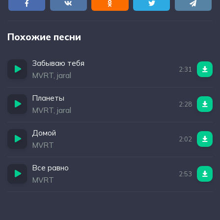
Похожие песни
Забываю тебя
2:31
MVRT, jaral
Планеты
2:28
MVRT, jaral
Домой
2:02
MVRT
Все равно
2:53
MVRT