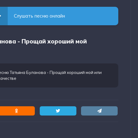
Слушать песню онлайн
ланова - Прощай хороший мой
есню Татьяна Буланова - Прощай хороший мой
или
качестве