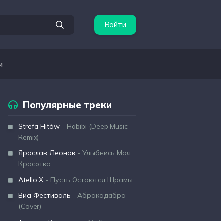
Войти
и
Популярные треки
Strefa Hitów
- Habibi (Deep Music
Remix)
Ярослав Леонов
- Улыбнись Моя
Красотка
Atello X
- Пусть Остаются Шрамы
Виа Фестиваль
- Абракадабра
(Cover)