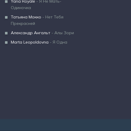
Yana Royale
- Я Не Мать-
Одиночка
Татьяна Мокко
- Нет Тебя
Прекрасней
Александр Ангальт
- Алы Зори
Marta Leopoldovna
- Я Одна