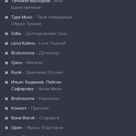
Татьяна Высоцкая
- Мой
Единственный
Type Music
- Твой Невидимый
Образ Тумане
Sdlw
- Детсадовский Срок
Lena Katina
- Love Yourself
Bratvazone
- Детектор
Qano
- Мигалю
Rusik
- Девчонка Огонёк
Ильяс Хаджиев, Лейсан
Сафарова
- Увези Меня
Bratvazone
- Карантин
Компот
- Притули
Ваня Barsik
- Старався
Орёл
- Жизнь Фартовая