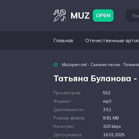
MUZ
OPEN
Главная
Отечественные арти
Muzopen.net
-
Свежие песни
- Татьян
Татьяна Буланова 
Просмотров:
552
Формат:
mp3
Длительность:
3:51
Размер файла:
8.81 MB
Качество:
320 kbps
Дата релиза:
16.01.2025