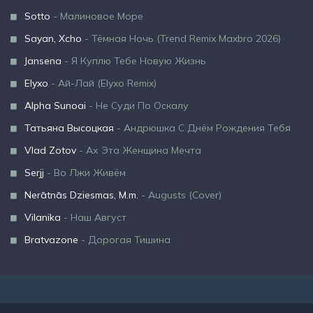
Sotto
- Малиновое Море
Sayan, Xcho
- Тёмная Ночь (Trend Remix Maxbro 2026)
Jansena
- Я Куплю Тебе Новую Жизнь
Elyxo
- Ай-Лай (Elyxo Remix)
Alpha Sunoai
- Не Суди По Оскалу
Татьяна Высоцкая
- Андрюшка С Днём Рождения Тебя
Vlad Zotov
- Ах Эта Женщина Мечта
Serjj
- Во Лжи Живём
Nerātnās Dziesmas, M.m.
- Augusts (Cover)
Vilanika
- Наш Август
Bratvazone
- Дорогая Тишина