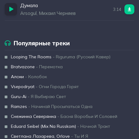
Думала
3:14
Arsogul, Михаил Черняев
Популярные треки
Looping The Rooms
- Riguruma (Русский Кавер)
Bratvazone
- Перемотка
Алсми
- Колобок
Vsepodryat
- Огни Города Горят
Guru-Ai
- Я Выбираю Свет
Ramzes
- Начинай Просыпаться Одна
Снежинка Северянка
- Басня Воробьи И Соловей
Eduard Seibel (Mix Na Russkom)
- Ночной Тракт
Светлана Лазарева, Orlove
- Ты И Я