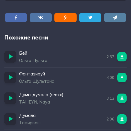
Похожие песни
Бей
2:37
Ольга Пульга
Фантазируй
3:00
Ольга Шультайс
Дума-думала (remix)
3:12
TAHEYN, Naya
Думала
2:06
Темиркош