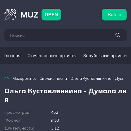
бежные артисты
Популярные подборки
MUZ
OPEN
Войти
Главная
Отечественные артисты
Зарубежные артисты
Muzopen.net
-
Свежие песни
- Ольга Кустовлянкина - Думала ли я
Ольга Кустовлянкина - Думала ли
я
Просмотров:
452
Формат:
mp3
Длительность:
3:12