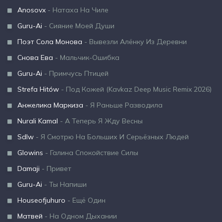
Anosovx
- Натаха На Чиле
Guru-Ai
- Сияние Моей Души
Поэт Сола Монова
- Вывезли Алёнку Из Деревни
Снова Ева
- Мальчик-Ошибка
Guru-Ai
- Примчусь Птицей
Strefa Hitów
- Под Кожей (Kavkaz Deep Music Remix 2026)
Анжелика Маркиза
- Я Раньше Разводила
Nurali Kamal
- А Теперь Я Жду Весны
Sdlw
- Я Смотрю На Больших И Серьёзных Людей
Glowins
- Галина Спокойствие Силы
Damaji
- Привет
Guru-Ai
- Ты Напиши
Houseofjuhuro
- Ещё Один
Матвей
- На Одном Дыхании