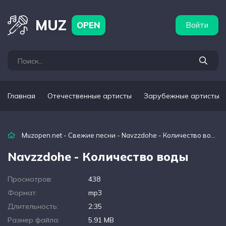
бежные артисты
Популярные подборки
MUZ
OPEN
Войти
Главная
Отечественные артисты
Зарубежные артисты
Muzopen.net
-
Свежие песни
- Navzzdohe - Количество воды
Navzzdohe - Количество воды
Просмотров:
438
Формат:
mp3
Длительность:
2:35
Размер файла:
5.91 MB