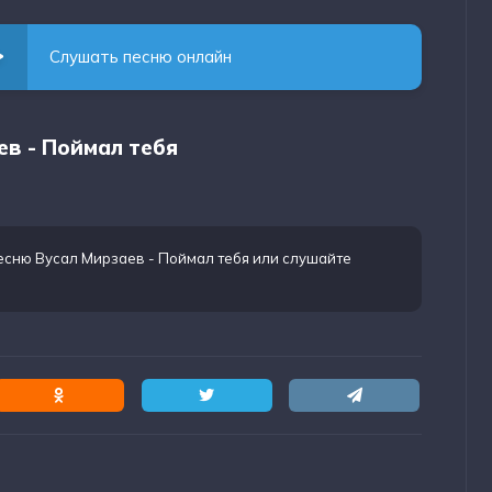
Слушать песню онлайн
ев - Поймал тебя
есню Вусал Мирзаев - Поймал тебя
или слушайте