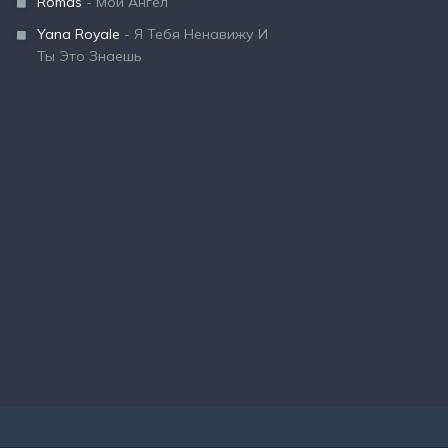
Romas
- Мой Ангел
Yana Royale
- Я Тебя Ненавижу И
Ты Это Знаешь