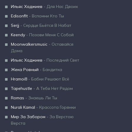
Ильяс Хаджиев
- Для Нас Двоих
Edisonfit
- Вспомни Кто Ты
Serjj
- Сердце Бьётся В Набат
Keendy
- Позови Меня С Собой
Moonwalkersmusic
- Оставайся
Дома
Ильяс Хаджиев
- Последний Свет
Жека Ровный
- Бандитка
Hramoi8
- Бабки Решают Всё
Tapehustle
- А Тебя Нет Рядом
Romas
- Знаешь Ли Ты
Nurali Kamal
- Крассота Горянки
Мир За Забором
- За Верстою
Верста