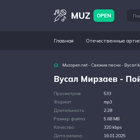
MUZ
OPEN
Главная
Отечественные арти
Muzopen.net
-
Свежие песни
- Вусал 
Вусал Мирзаев - По
Просмотров:
533
Формат:
mp3
Длительность:
2:28
Размер файла:
5.68 MB
Качество:
320 kbps
Дата релиза:
16.01.2025