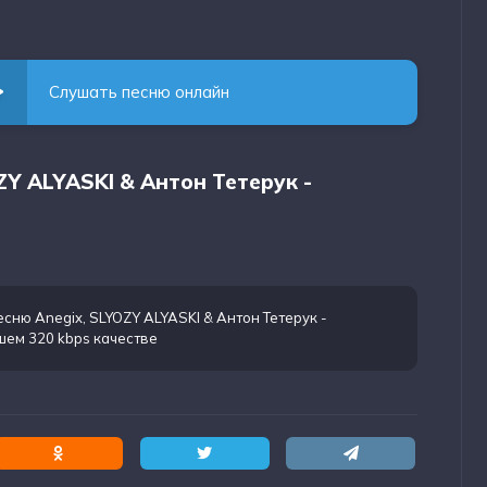
Слушать песню онлайн
ZY ALYASKI & Антон Тетерук -
есню Anegix, SLYOZY ALYASKI & Антон Тетерук -
шем 320 kbps качестве