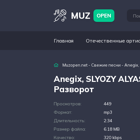
MUZ
OPEN
Главная
Отечественные арти
Muzopen.net
-
Свежие песни
- Anegix,
Anegix, SLYOZY ALYA
Разворот
Просмотров:
449
Формат:
mp3
Длительность:
2:34
Размер файла:
6.18 MB
Качество:
320 kbps