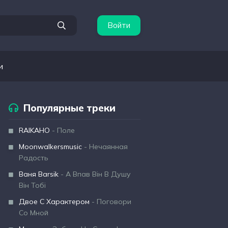
Войти
и
Популярные треки
RAIKAHO
- Поле
Moonwalkersmusic
- Нечаянная
Радость
Ваня Barsik
- А Впав Він В Душу
Він Тобі
Двое С Характером
- Поговори
Со Мной