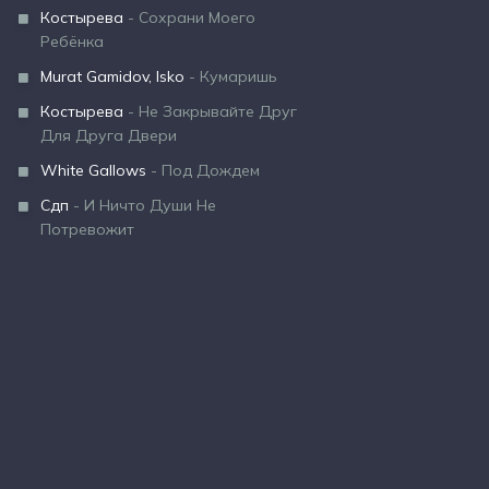
Костырева
- Сохрани Моего
Ребёнка
Murat Gamidov, Isko
- Кумаришь
Костырева
- Не Закрывайте Друг
Для Друга Двери
White Gallows
- Под Дождем
Сдп
- И Ничто Души Не
Потревожит