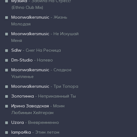
Музыка
- Забила На Стресс!
(Ethno Club Mix)
Moonwalkersmusic
- Жизнь
Молодая
Moonwalkersmusic
- Не Искушай
Меня
Sdlw
- Снег На Ресница
Dm-Studio
- Налево
Moonwalkersmusic
- Сладкое
Усыпленье
Moonwalkersmusic
- Три Топора
Золотинка
- Неприкаянный Ты
Ирина Завадская
- Моим
Любимым Хейтерам
Uzora
- Вневремменно
lampa4ka
- Этим летом