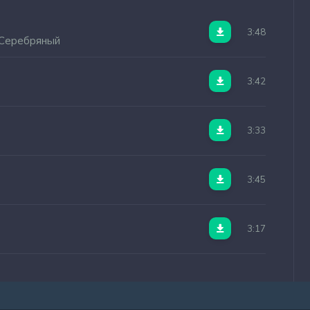
3:48
 Серебряный
3:42
3:33
3:45
3:17