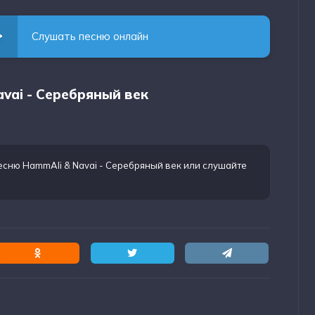
Слушать песню онлайн
avai - Серебряный век
есню HammAli & Navai - Серебряный век
или слушайте