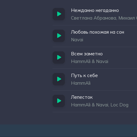
Нежданно негаданно
Светлана Абрамова, Михаил
Любовь похожая на сон
Navai
Всем заметно
HammAli & Navai
Путь к себе
HammAli
Лепесток
HammAli & Navai, Loc Dog