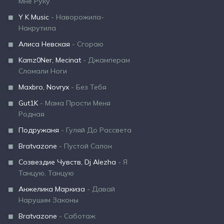
Мне Руку
Y K Music
- Наворожила-
Накрутила
Алиса Невская
- Сгораю
Kamz0Ner, Mecinat
- Джамперам
Сломали Ноги
Maxbro, Novryx
- Без Тебя
Gut1K
- Мама Прости Меня
Родная
Подружаня
- Гуляй До Рассвета
Bratvazone
- Пустой Салон
Созвездие Чувств, Dj Alezha
- Я
Танцую, Танцую
Анжелика Маркиза
- Давай
Нарушим Законы
Bratvazone
- Саботаж