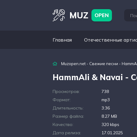
MUZ
OPEN
Главная
Отечественные арти
Muzopen.net
-
Свежие песни
- HammAl
HammAli & Navai - 
Просмотров:
738
Формат:
mp3
Длительность:
3:36
Размер файла:
8.27 MB
Качество:
320 kbps
Дата релиза:
17.01.2025