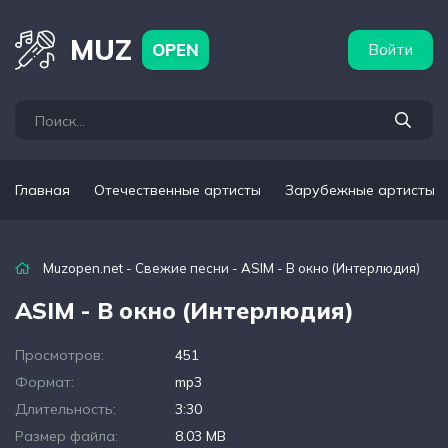
бежные артисты
Популярные подборки
MUZ
OPEN
Войти
Главная
Отечественные артисты
Зарубежные артисты
Muzopen.net
-
Свежие песни
- ASIM - В окно (Интерлюдия)
ASIM - В окно (Интерлюдия)
Просмотров:
451
Формат:
mp3
Длительность:
3:30
Размер файла:
8.03 MB