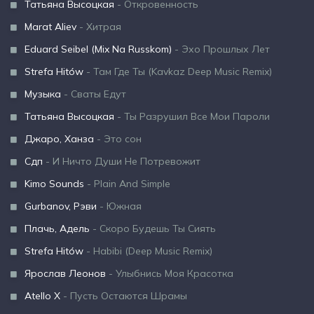
Татьяна Высоцкая
- Откровенность
Marat Aliev
- Хитрая
Eduard Seibel (Mix Na Russkom)
- Эхо Прошлых Лет
Strefa Hitów
- Там Где Ты (Kavkaz Deep Music Remix)
Музыка
- Сваты Едут
Татьяна Высоцкая
- Ты Разрушил Все Мои Пароли
Джаро, Ханза
- Это сон
Сдп
- И Ничто Души Не Потревожит
Kimo Sounds
- Plain And Simple
Gurbanov, Рэви
- Южная
Плачь, Адель
- Скоро Будешь Ты Сиять
Strefa Hitów
- Habibi (Deep Music Remix)
Ярослав Леонов
- Улыбнись Моя Красотка
Atello X
- Пусть Остаются Шрамы