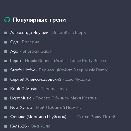
Популярные треки
Александр Янущик
- Закройте Дверь
Сдп
- Валерик
Aga
- Shordan Galdik
Kejoo
- Habibi Bounce (Arabic Dance Party Remix)
Strefa Hitów
- Вернись (Kavkaz Deep Music Remix)
Сергей Александровский
- Два Чудака
Saak G. Music
- Темная Ночь
Light Music
- Просто Обнимай Меня Крепче
Neo-Хутор
- Мой Любимый Перчик
Феникс (Марьяна Шуйская)
- Не Уходи Рожу Детей
Князь26
- Она Ушла