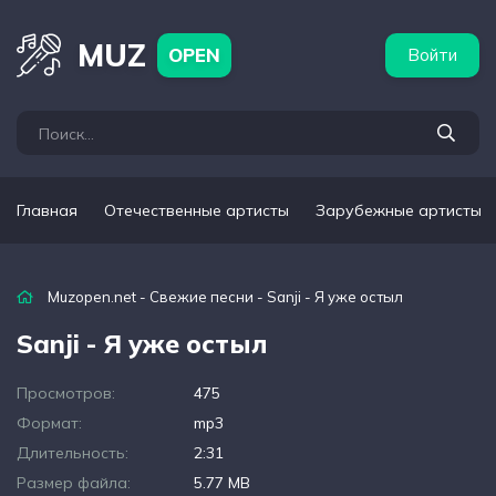
бежные артисты
Популярные подборки
MUZ
OPEN
Войти
Главная
Отечественные артисты
Зарубежные артисты
Muzopen.net
-
Свежие песни
- Sanji - Я уже остыл
Sanji - Я уже остыл
Просмотров:
475
Формат:
mp3
Длительность:
2:31
Размер файла:
5.77 MB