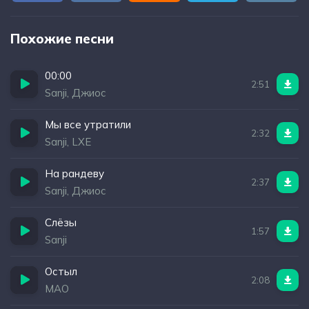
Похожие песни
00:00
2:51
Sanji, Джиос
Мы все утратили
2:32
Sanji, LXE
На рандеву
2:37
Sanji, Джиос
Слёзы
1:57
Sanji
Остыл
2:08
MAO