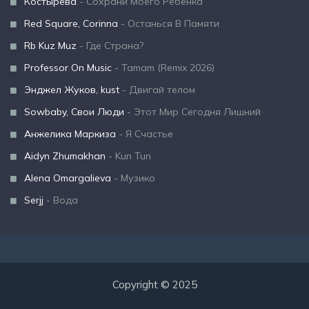
Костырева
- Сохрани Моего Ребёнка
Red Square, Corinna
- Останься В Памяти
Rb Kuz Muz
- Где Страна?
Professor On Music
- Tamam (Remix 2026)
Энджел Жуков, kust
- Двигай телом
Sowbaby, Свои Люди
- Этот Мир Сегодня Лишний
Анжелика Маркиза
- Я Счастье
Aidyn Zhumakhan
- Kun Tun
Alena Omargalieva
- Музико
Serjj
- Вода
Copyright © 2025