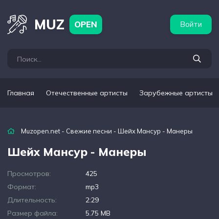
бежные артисты
Популярные подборки
MUZ
OPEN
Войти
Главная
Отечественные артисты
Зарубежные артисты
Muzopen.net
-
Свежие песни
- Шейх Мансур - Манеры
Шейх Мансур - Манеры
Просмотров:
425
Формат:
mp3
Длительность:
2:29
Размер файла:
5.75 MB