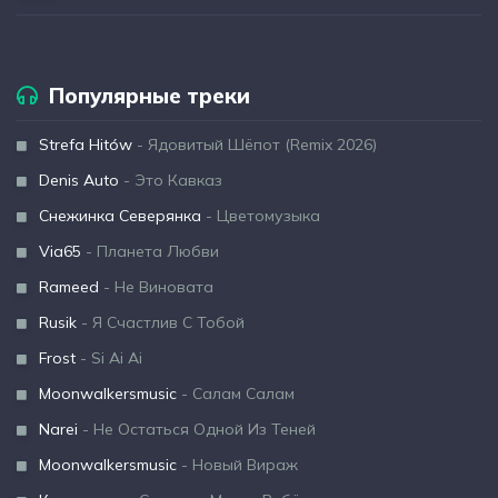
Популярные треки
Strefa Hitów
- Ядовитый Шёпот (Remix 2026)
Denis Auto
- Это Кавказ
Снежинка Северянка
- Цветомузыка
Via65
- Планета Любви
Rameed
- Не Виновата
Rusik
- Я Счастлив С Тобой
Frost
- Si Ai Ai
Moonwalkersmusic
- Салам Салам
Narei
- Не Остаться Одной Из Теней
Moonwalkersmusic
- Новый Вираж