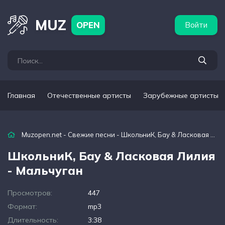
бежные артисты
Популярные подборки
MUZ
OPEN
Войти
Главная
Отечественные артисты
Зарубежные артисты
Muzopen.net
-
Свежие песни
- ШкольниК, Бау & Ласковая Лилия - Мальчуган
ШкольниК, Бау & Ласковая Лилия
- Мальчуган
Просмотров:
447
Формат:
mp3
Длительность:
3:38