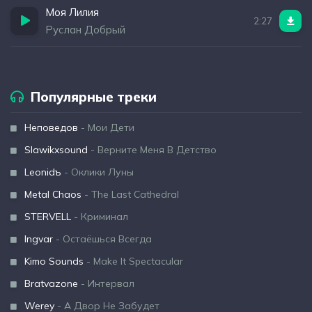
Моя Лилия
2:27
Руслан Добрый
Популярные треки
Неповедов
- Мои Дети
Slawikxsound
- Верните Меня В Детство
Leonidъ
- Оклики Луны
Metal Chaos
- The Last Cathedral
STERVELL
- Криминал
Ingvar
- Остаёшься Всегда
Kimo Sounds
- Make It Spectacular
Bratvazone
- Интервал
Werey
- А Двор Не Забудет