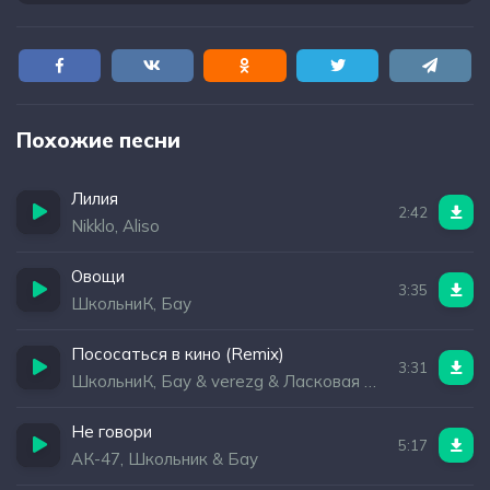
Похожие песни
Лилия
2:42
Nikklo, Aliso
Овощи
3:35
ШкольниК, Бау
Пососаться в кинo (Remix)
3:31
ШкольниК, Бау & verezg & Ласковая Лилия
Не говори
5:17
АК-47, Школьник & Бау