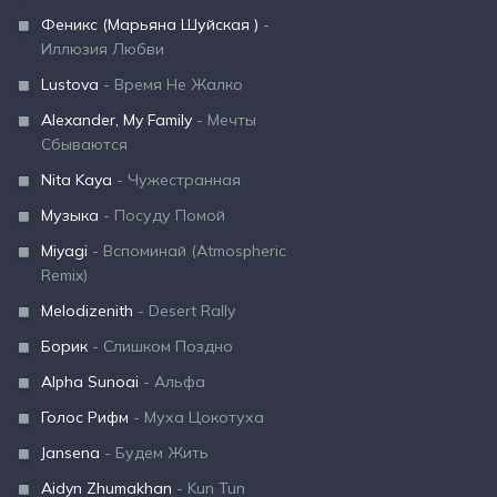
Феникс (Марьяна Шуйская )
-
Иллюзия Любви
Lustova
- Время Не Жалко
Alexander, My Family
- Мечты
Сбываются
Nita Kaya
- Чужестранная
Музыка
- Посуду Помой
Miyagi
- Вспоминай (Atmospheric
Remix)
Melodizenith
- Desert Rally
Борик
- Слишком Поздно
Alpha Sunoai
- Альфа
Голос Рифм
- Муха Цокотуха
Jansena
- Будем Жить
Aidyn Zhumakhan
- Kun Tun