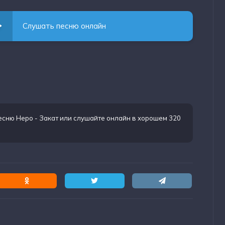
Слушать песню онлайн
есню Неро - Закат
или слушайте онлайн в хорошем 320