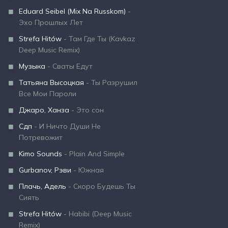
Eduard Seibel (Mix Na Russkom)
-
Эхо Прошлых Лет
Strefa Hitów
- Там Где Ты (Kavkaz
Deep Music Remix)
Музыка
- Сваты Едут
Татьяна Высоцкая
- Ты Разрушил
Все Мои Пароли
Джаро, Ханза
- Это сон
Сдп
- И Ничто Души Не
Потревожит
Kimo Sounds
- Plain And Simple
Gurbanov, Рэви
- Южная
Плачь, Адель
- Скоро Будешь Ты
Сиять
Strefa Hitów
- Habibi (Deep Music
Remix)