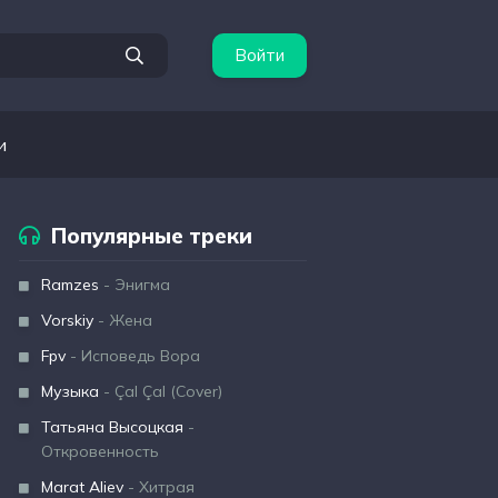
Войти
и
Популярные треки
Ramzes
- Энигма
Vorskiy
- Жена
Fpv
- Исповедь Вора
Музыка
- Çal Çal (Cover)
Татьяна Высоцкая
-
Откровенность
Marat Aliev
- Хитрая