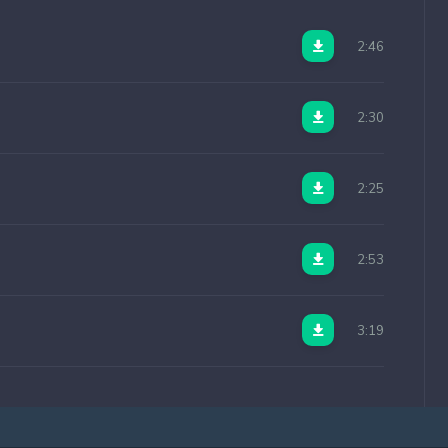
2:46
2:30
2:25
2:53
3:19