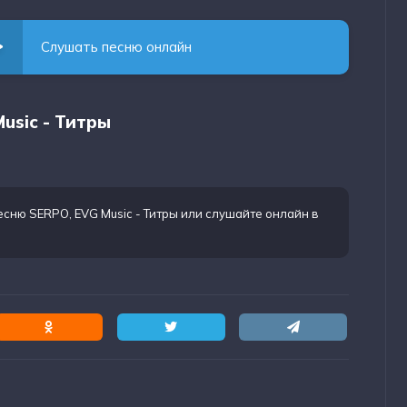
Слушать песню онлайн
usic - Титры
есню SERPO, EVG Music - Титры
или слушайте онлайн в