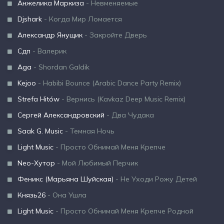
Анжелика Маркиза
- Невменяемые
Djshark
- Когда Мир Ломается
Александр Янущик
- Закройте Дверь
Сдп
- Валерик
Aga
- Shordan Galdik
Kejoo
- Habibi Bounce (Arabic Dance Party Remix)
Strefa Hitów
- Вернись (Kavkaz Deep Music Remix)
Сергей Александровский
- Два Чудака
Saak G. Music
- Темная Ночь
Light Music
- Просто Обнимай Меня Крепче
Neo-Хутор
- Мой Любимый Перчик
Феникс (Марьяна Шуйская)
- Не Уходи Рожу Детей
Князь26
- Она Ушла
Light Music
- Просто Обнимай Меня Крепче Родной