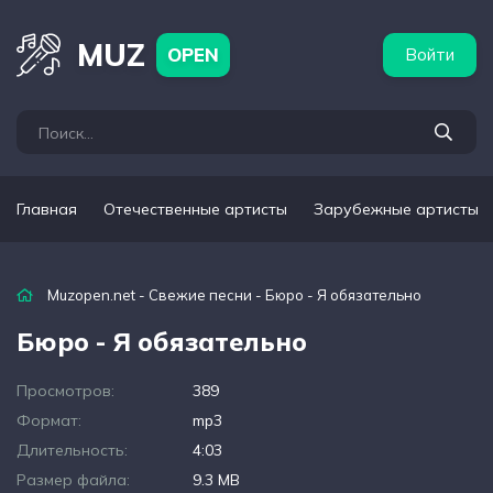
бежные артисты
Популярные подборки
MUZ
OPEN
Войти
Главная
Отечественные артисты
Зарубежные артисты
Muzopen.net
-
Свежие песни
- Бюро - Я обязательно
Бюро - Я обязательно
Просмотров:
389
Формат:
mp3
Длительность:
4:03
Размер файла:
9.3 MB