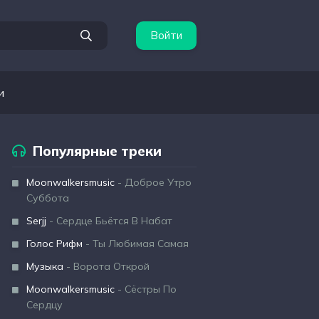
Войти
и
Популярные треки
Moonwalkersmusic
- Доброе Утро
Суббота
Serjj
- Сердце Бьётся В Набат
Голос Рифм
- Ты Любимая Самая
Музыка
- Ворота Открой
Moonwalkersmusic
- Сёстры По
Сердцу