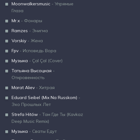
Moonwalkersmusic
- Упрямые
Глаза
Mr.x
- Фонары
Ramzes
- Энигма
Vorskiy
- Жена
Fpv
- Исповедь Вора
Музыка
- Çal Çal (Cover)
Татьяна Высоцкая
-
Откровенность
Marat Aliev
- Хитрая
Eduard Seibel (Mix Na Russkom)
-
Эхо Прошлых Лет
Strefa Hitów
- Там Где Ты (Kavkaz
Deep Music Remix)
Музыка
- Сваты Едут