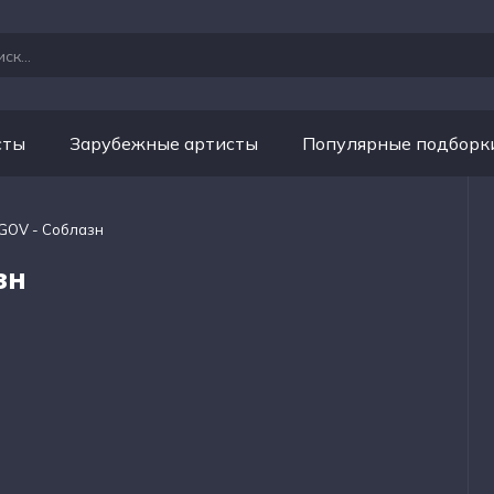
сты
Зарубежные артисты
Популярные подборк
GOV - Соблазн
зн