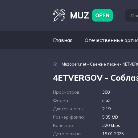
MUZ
OPEN
Главная
Отечественные арти
Muzopen.net
-
Свежие песни
- 4ETVER
4ETVERGOV - Собла
Просмотров:
380
Формат:
mp3
Длительность:
2:19
Размер файла:
5.35 MB
Качество:
320 kbps
Дата релиза:
19.01.2025