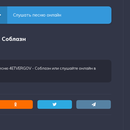
Слушать песню онлайн
- Соблазн
песню 4ETVERGOV - Соблазн
или слушайте онлайн в