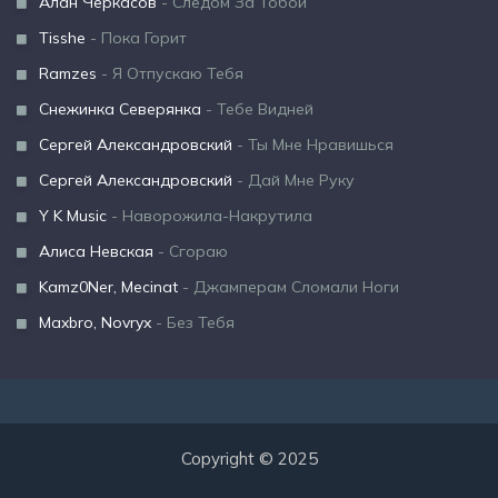
Алан Черкасов
- Следом За Тобой
Tisshe
- Пока Горит
Ramzes
- Я Отпускаю Тебя
Снежинка Северянка
- Тебе Видней
Сергей Александровский
- Ты Мне Нравишься
Сергей Александровский
- Дай Мне Руку
Y K Music
- Наворожила-Накрутила
Алиса Невская
- Сгораю
Kamz0Ner, Mecinat
- Джамперам Сломали Ноги
Maxbro, Novryx
- Без Тебя
Copyright © 2025