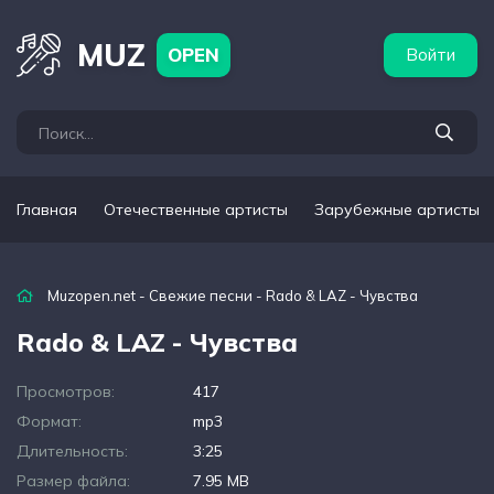
бежные артисты
Популярные подборки
MUZ
OPEN
Войти
Главная
Отечественные артисты
Зарубежные артисты
Muzopen.net
-
Свежие песни
- Rado & LAZ - Чувства
Rado & LAZ - Чувства
Просмотров:
417
Формат:
mp3
Длительность:
3:25
Размер файла:
7.95 MB