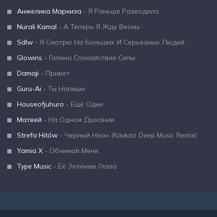
Анжелика Маркиза
- Я Раньше Разводила
Nurali Kamal
- А Теперь Я Жду Весны
Sdlw
- Я Смотрю На Больших И Серьёзных Людей
Glowins
- Галина Спокойствие Силы
Damaji
- Привет
Guru-Ai
- Ты Напиши
Houseofjuhuro
- Ещё Один
Матвей
- На Одном Дыхании
Strefa Hitów
- Черный Неон (Kavkaz Deep Music Remix)
Yamia X
- Обнимай Меня
Type Music
- Её Зелёные Глаза