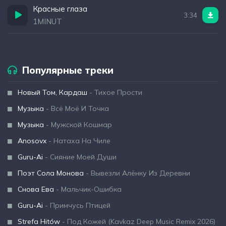
Красные глаза
3:34
1MINUT
Популярные треки
Новый Том, Кардаш
- Тихое Прости
Музыка
- Всё Моё И Точка
Музыка
- Мужской Кошмар
Anosovx
- Натаха На Чиле
Guru-Ai
- Сияние Моей Души
Поэт Сола Монова
- Вывезли Алёнку Из Деревни
Снова Ева
- Мальчик-Ошибка
Guru-Ai
- Примчусь Птицей
Strefa Hitów
- Под Кожей (Kavkaz Deep Music Remix 2026)