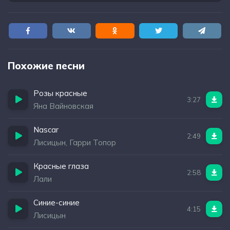
Похожие песни
Розы красные
3:27
Яна Вайновская
Nascar
2:49
Лисицын, Гарри Топор
Красные глаза
2:58
Лали
Синие-синие
4:15
Лисицын