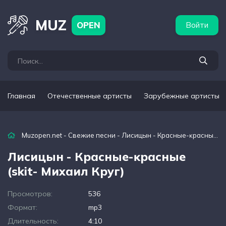
бежные артисты
Популярные подборки
MUZ
OPEN
Войти
Главная
Отечественные артисты
Зарубежные артисты
Muzopen.net
-
Свежие песни
- Лисицын - Красные-ĸрасные (skit- Михаил Круг)
Лисицын - Красные-ĸрасные
(skit- Михаил Круг)
Просмотров:
536
Формат:
mp3
Длительность:
4:10