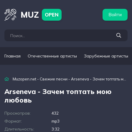
бежные артисты
Популярные подборки
MUZ
OPEN
Войти
Главная
Отечественные артисты
Зарубежные артисты
Muzopen.net
-
Свежие песни
- Arseneva - Зачем топтать мою любовь
Arseneva - Зачем топтать мою
любовь
Просмотров:
432
Формат:
mp3
Длительность:
3:32