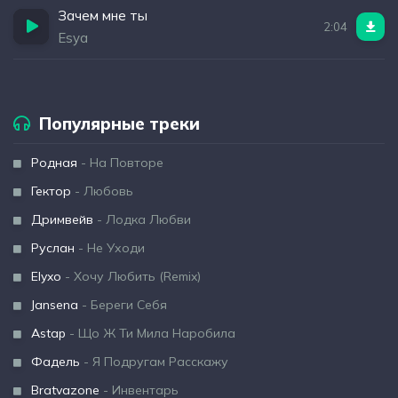
Зачем мне ты
2:04
Esya
Популярные треки
Родная
- На Повторе
Гектор
- Любовь
Дримвейв
- Лодка Любви
Руслан
- Не Уходи
Elyxo
- Хочу Любить (Remix)
Jansena
- Береги Себя
Astap
- Що Ж Ти Мила Наробила
Фадель
- Я Подругам Расскажу
Bratvazone
- Инвентарь