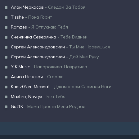
Алан Черкасов
- Следом За Тобой
Tisshe
- Пока Горит
Ramzes
- Я Отпускаю Тебя
Снежинка Северянка
- Тебе Видней
Сергей Александровский
- Ты Мне Нравишься
Сергей Александровский
- Дай Мне Руку
Y K Music
- Наворожила-Накрутила
Алиса Невская
- Сгораю
Kamz0Ner, Mecinat
- Джамперам Сломали Ноги
Maxbro, Novryx
- Без Тебя
Gut1K
- Мама Прости Меня Родная