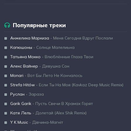
Популярные треки
Анжелика Маркиза
- Меня Сегодня Вдруг Послали
Капюшоны
- Солнце Малелиьна
Татьяна Мокко
- Влюблённые Глаза Твои
Алекс Вайнер
- Девушка Сон
Monari
- Вот Бы Лето Не Кончалось
Strefa Hitów
- Если Ты На Моя (Kavkaz Deep Music Remix)
Руслан
- Зараза
Garik Garik
- Пусть Свечи В Храмах Горят
Катя Лель
- Долетай (Alex Shik Remix)
Y K Music
- Дівчина-Магніт