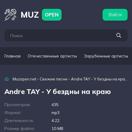
бежные артисты
Популярные подборки
MUZ
OPEN
Войти
Главная
Отечественные артисты
Зарубежные артисты
Muzopen.net
-
Свежие песни
- Andre TAY - У бездны на краю
Andre TAY - У бездны на краю
Просмотров:
435
Формат:
mp3
Длительность:
4:22
Размер файла:
10 MB