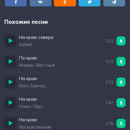
Похожие песни
На краю севера
2:21
Хабиб
По краю
3:32
Жаман, Местный
На краю
2:21
Mars Deimos
На краю
2:47
Алекс Пирс
На краю
2:26
Воскресенский