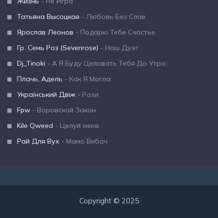
Жизнь
- Не Игра
Татьяна Высоцкая
- Любовь Без Слов
Ярослав Леонов
- Подарю Тебе Счастье
Гр. Семь Роз (Sevenrose)
- Наш Дуэт
Dj_Tinoki
- А Я Буду Целовать Тебя До Утра
Плачь, Адель
- Как Я Могла
Український Двіж
- Рози
Fpw
- Воровской Закон
Kile Qweed
- Целуй меня
Рай Для Вух
- Мамо Вибач
Copyright © 2025