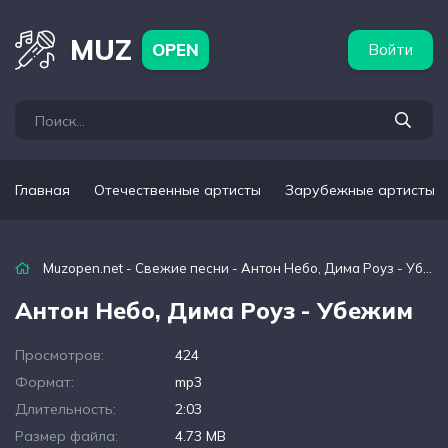
бежные артисты
Популярные подборки
MUZ
OPEN
Войти
Главная
Отечественные артисты
Зарубежные артисты
Muzopen.net
-
Свежие песни
- Антон Небо, Дима Роуз - Убежим
Антон Небо, Дима Роуз - Убежим
Просмотров:
424
Формат:
mp3
Длительность:
2:03
Размер файла:
4.73 MB