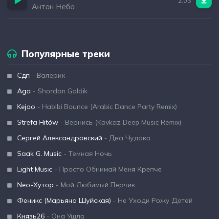
2:03
Антон Небо
Популярные треки
Сдп
- Валерик
Aga
- Shordan Galdik
Kejoo
- Habibi Bounce (Arabic Dance Party Remix)
Strefa Hitów
- Вернись (Kavkaz Deep Music Remix)
Сергей Александровский
- Два Чудака
Saak G. Music
- Темная Ночь
Light Music
- Просто Обнимай Меня Крепче
Neo-Хутор
- Мой Любимый Перчик
Феникс (Марьяна Шуйская)
- Не Уходи Рожу Детей
Князь26
- Она Ушла