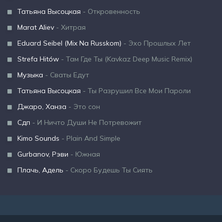
Татьяна Высоцкая
- Откровенность
Marat Aliev
- Хитрая
Eduard Seibel (Mix Na Russkom)
- Эхо Прошлых Лет
Strefa Hitów
- Там Где Ты (Kavkaz Deep Music Remix)
Музыка
- Сваты Едут
Татьяна Высоцкая
- Ты Разрушил Все Мои Пароли
Джаро, Ханза
- Это сон
Сдп
- И Ничто Души Не Потревожит
Kimo Sounds
- Plain And Simple
Gurbanov, Рэви
- Южная
Плачь, Адель
- Скоро Будешь Ты Сиять