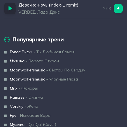
Девочка-ночь (Index-1 remix)
2:03
VERBEE, Лада Дэнс
Популярные треки
Голос Рифм
- Ты Любимая Самая
Музыка
- Ворота Открой
Moonwalkersmusic
- Сёстры По Сердцу
Moonwalkersmusic
- Упрямые Глаза
Mr.x
- Фонары
Ramzes
- Энигма
Vorskiy
- Жена
Fpv
- Исповедь Вора
Музыка
- Çal Çal (Cover)