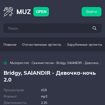
бежные артисты
Популярные подборки
MUZ
OPEN
Войти
Главная
Отечественные артисты
Зарубежные артисты
Muzopen.net
-
Свежие песни
- Bridgy, SAlANDIR - Девочка-ночь 2.0
Bridgy, SAlANDIR - Девочка-ночь
2.0
Просмотров:
418
Формат:
mp3
Длительность:
2:25