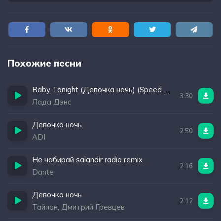
Похожие песни
Baby Tonight (Девочка ночь) (Speed up)
3:30
Лада Дэнс
Девочка ночь
2:50
ADI
Не набирай salandir radio remix
2:16
Dante
Девочка ночь
2:12
Тайпан, Дмитрий Гревцев