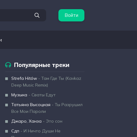
Войти
и
Популярные треки
Strefa Hitów
- Там Где Ты (Kavkaz
Deep Music Remix)
Музыка
- Сваты Едут
Татьяна Высоцкая
- Ты Разрушил
Все Мои Пароли
Джаро, Ханза
- Это сон
Сдп
- И Ничто Души Не