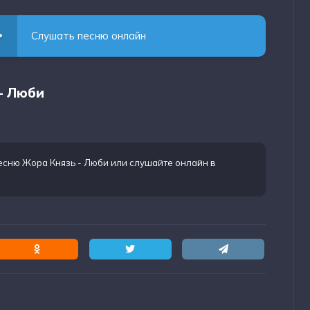
Слушать песню онлайн
- Люби
есню Жора Князь - Люби
или слушайте онлайн в