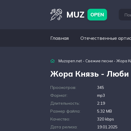
MUZ
OPEN
Главная
Отечественные арти
Muzopen.net
-
Свежие песни
- Жора К
Жора Князь - Люби
Просмотров:
345
Формат:
mp3
Длительность:
2:19
Размер файла:
5.32 MB
Качество:
320 kbps
Дата релиза:
19.01.2025