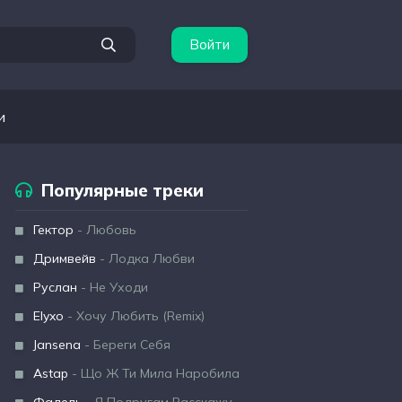
Войти
и
Популярные треки
Гектор
- Любовь
Дримвейв
- Лодка Любви
Руслан
- Не Уходи
Elyxo
- Хочу Любить (Remix)
Jansena
- Береги Себя
Astap
- Що Ж Ти Мила Наробила