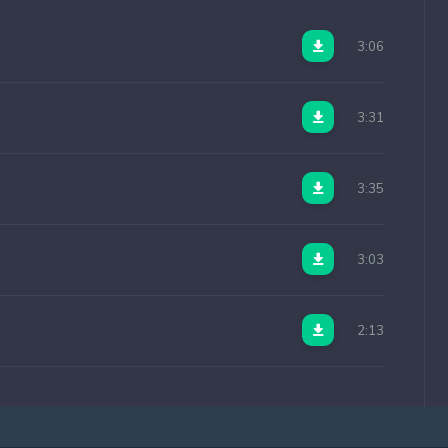
3:06
3:31
3:35
3:03
2:13