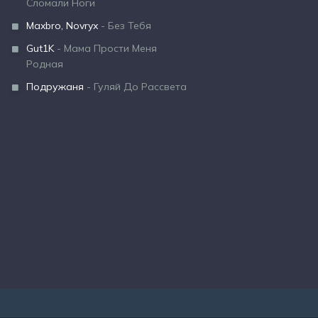
Сломали Ноги
Maxbro, Novryx
- Без Тебя
Gut1K
- Мама Прости Меня
Родная
Подружаня
- Гуляй До Рассвета