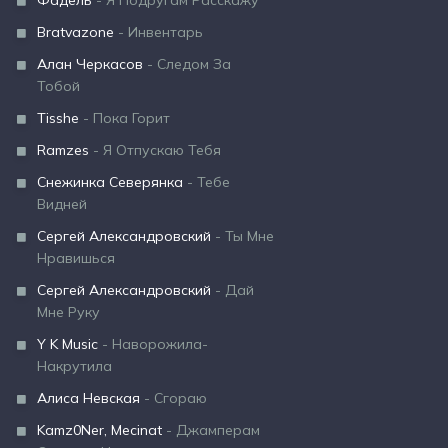
Фадель
- Я Подругам Расскажу
Bratvazone
- Инвентарь
Алан Черкасов
- Следом За
Тобой
Tisshe
- Пока Горит
Ramzes
- Я Отпускаю Тебя
Снежинка Северянка
- Тебе
Видней
Сергей Александровский
- Ты Мне
Нравишься
Сергей Александровский
- Дай
Мне Руку
Y K Music
- Наворожила-
Накрутила
Алиса Невская
- Сгораю
Kamz0Ner, Mecinat
- Джамперам