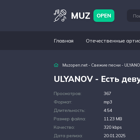
MUZ
OPEN
Главная
Отечественные арти
Muzopen.net
-
Свежие песни
- ULYANO
ULYANOV - Есть де
Просмотров:
367
Формат:
mp3
Длительность:
4:54
Размер файла:
11.23 MB
Качество:
320 kbps
Дата релиза:
20.01.2025