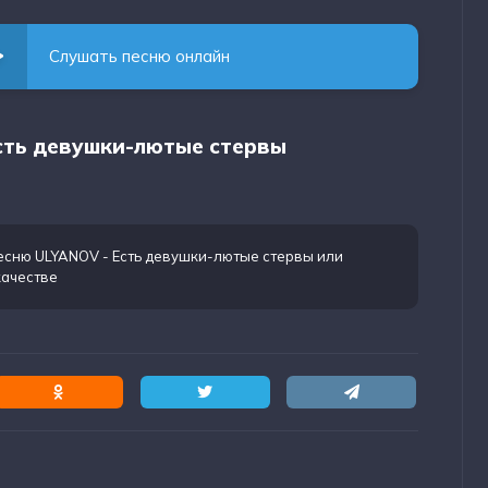
Слушать песню онлайн
Есть девушки-лютые стервы
есню ULYANOV - Есть девушки-лютые стервы
или
качестве