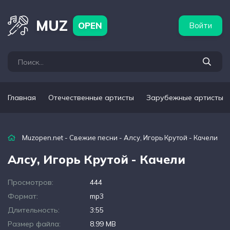
бежные артисты
Популярные подборки
MUZ
OPEN
Войти
Главная
Отечественные артисты
Зарубежные артисты
Muzopen.net
-
Свежие песни
- Алсу, Игорь Крутой - Качели
Алсу, Игорь Крутой - Качели
Просмотров:
444
Формат:
mp3
Длительность:
3:55
Размер файла:
8.99 MB