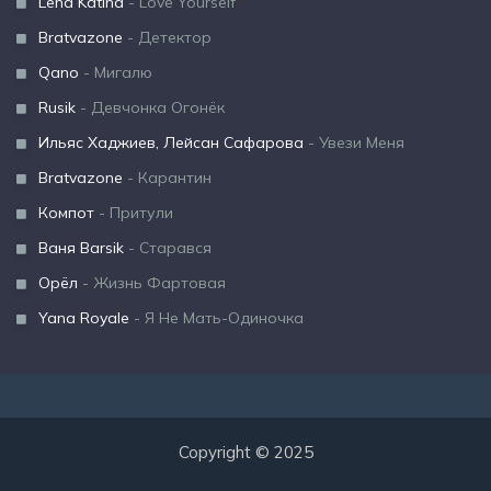
Lena Katina
- Love Yourself
Bratvazone
- Детектор
Qano
- Мигалю
Rusik
- Девчонка Огонёк
Ильяс Хаджиев, Лейсан Сафарова
- Увези Меня
Bratvazone
- Карантин
Компот
- Притули
Ваня Barsik
- Старався
Орёл
- Жизнь Фартовая
Yana Royale
- Я Не Мать-Одиночка
Copyright © 2025