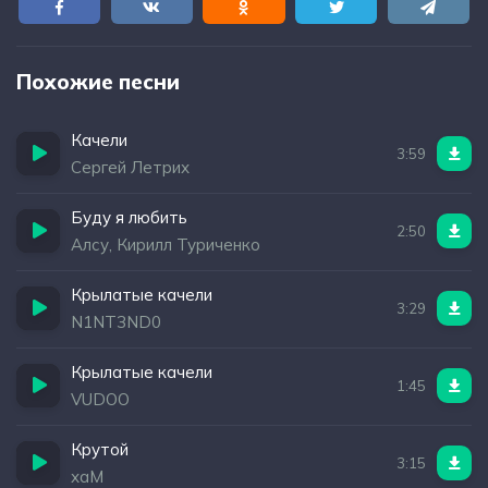
Похожие песни
Качели
3:59
Сергей Летрих
Буду я любить
2:50
Алсу, Кирилл Туриченко
Крылатые качели
3:29
N1NT3ND0
Крылатые качели
1:45
VUDOO
Крутой
3:15
хаМ