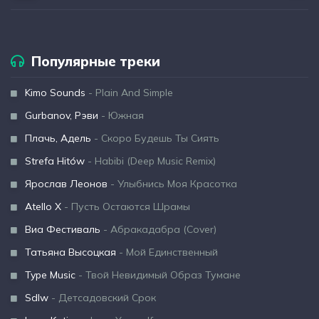
Популярные треки
Kimo Sounds
- Plain And Simple
Gurbanov, Рэви
- Южная
Плачь, Адель
- Скоро Будешь Ты Сиять
Strefa Hitów
- Habibi (Deep Music Remix)
Ярослав Леонов
- Улыбнись Моя Красотка
Atello X
- Пусть Остаются Шрамы
Виа Фестиваль
- Абракадабра (Cover)
Татьяна Высоцкая
- Мой Единственный
Type Music
- Твой Невидимый Образ Тумане
Sdlw
- Детсадовский Срок