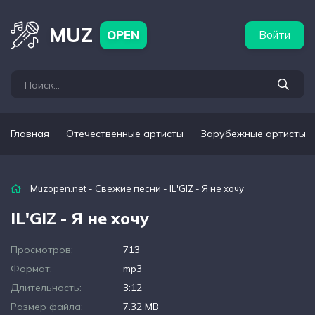
бежные артисты
Популярные подборки
MUZ
OPEN
Войти
Главная
Отечественные артисты
Зарубежные артисты
Muzopen.net
-
Свежие песни
- IL'GIZ - Я не хочу
IL'GIZ - Я не хочу
Просмотров:
713
Формат:
mp3
Длительность:
3:12
Размер файла:
7.32 MB