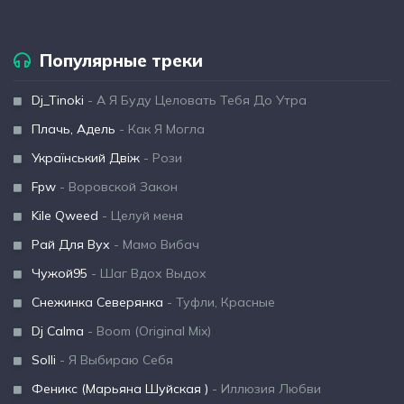
Популярные треки
Dj_Tinoki
- А Я Буду Целовать Тебя До Утра
Плачь, Адель
- Как Я Могла
Український Двіж
- Рози
Fpw
- Воровской Закон
Kile Qweed
- Целуй меня
Рай Для Вух
- Мамо Вибач
Чужой95
- Шаг Вдох Выдох
Снежинка Северянка
- Туфли, Красные
Dj Calma
- Boom (Original Mix)
Solli
- Я Выбираю Себя
Феникс (Марьяна Шуйская )
- Иллюзия Любви