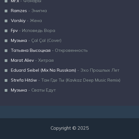
Mr.x
- Фонары
Ramzes
- Энигма
Vorskiy
- Жена
Fpv
- Исповедь Вора
Музыка
- Çal Çal (Cover)
Татьяна Высоцкая
- Откровенность
Marat Aliev
- Хитрая
Eduard Seibel (Mix Na Russkom)
- Эхо Прошлых Лет
Strefa Hitów
- Там Где Ты (Kavkaz Deep Music Remix)
Музыка
- Сваты Едут
Copyright © 2025