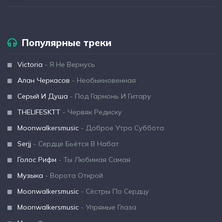
Популярные треки
Victoria
- Я Не Вернусь
Алан Черкасов
- Необыкновенная
Серый И Душа
- Под Гармонь И Гитару
THELIFESKTT
- Червяк Редиску
Moonwalkersmusic
- Доброе Утро Суббота
Serjj
- Сердце Бьётся В Набат
Голос Рифм
- Ты Любимая Самая
Музыка
- Ворота Открой
Moonwalkersmusic
- Сёстры По Сердцу
Moonwalkersmusic
- Упрямые Глаза