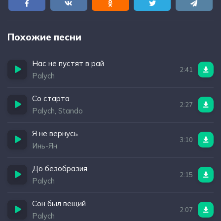
Похожие песни
Нас не пустят в рай
2:41
Palych
Со старта
2:27
Palych, Stando
Я не вернусь
3:10
Инь-Ян
До безобразия
2:15
Palych
Сон был вещий
2:07
Palych