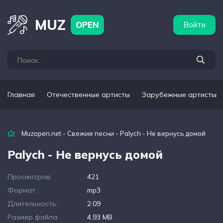
бежные артисты
Популярные подборки
MUZ
OPEN
Войти
Главная
Отечественные артисты
Зарубежные артисты
Muzopen.net
-
Свежие песни
- Palych - Не вернусь домой
Palych - Не вернусь домой
Просмотров:
421
Формат:
mp3
Длительность:
2:09
Размер файла:
4.93 MB