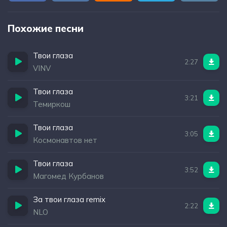
Похожие песни
Твои глаза
2:27
VINV
Твои глаза
3:21
Темиркош
Твои глаза
3:05
Космонавтов нет
Твои глаза
3:52
Магомед Курбанов
За твои глаза remix
2:22
NLO