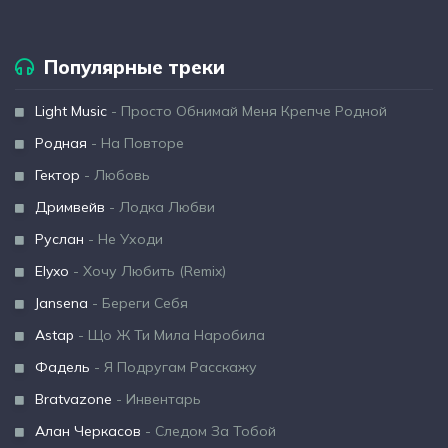
Популярные треки
Light Music
- Просто Обнимай Меня Крепче Родной
Родная
- На Повторе
Гектор
- Любовь
Дримвейв
- Лодка Любви
Руслан
- Не Уходи
Elyxo
- Хочу Любить (Remix)
Jansena
- Береги Себя
Astap
- Що Ж Ти Мила Наробила
Фадель
- Я Подругам Расскажу
Bratvazone
- Инвентарь
Алан Черкасов
- Следом За Тобой