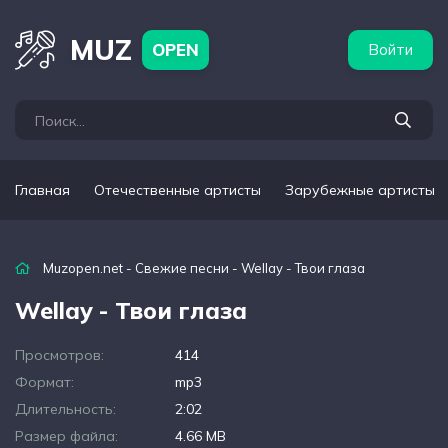
бежные артисты
Популярные подборки
MUZ
OPEN
Войти
Главная
Отечественные артисты
Зарубежные артисты
Muzopen.net
-
Свежие песни
- Wellay - Твои глаза
Wellay - Твои глаза
Просмотров:
414
Формат:
mp3
Длительность:
2:02
Размер файла:
4.66 MB