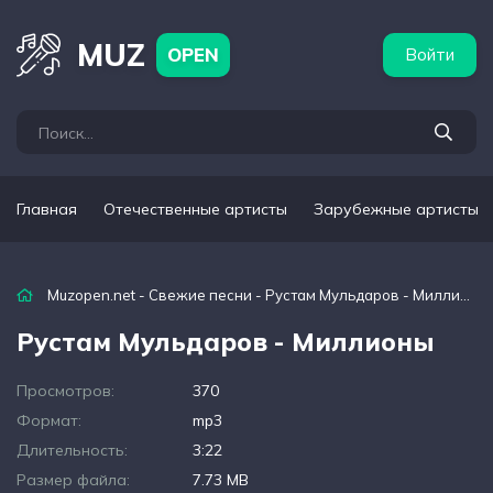
бежные артисты
Популярные подборки
MUZ
OPEN
Войти
Главная
Отечественные артисты
Зарубежные артисты
Muzopen.net
-
Свежие песни
- Рустам Мульдаров - Миллионы
Рустам Мульдаров - Миллионы
Просмотров:
370
Формат:
mp3
Длительность:
3:22
Размер файла:
7.73 MB