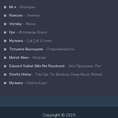
Mr.x
- Фонары
Ramzes
- Энигма
Vorskiy
- Жена
Fpv
- Исповедь Вора
Музыка
- Çal Çal (Cover)
Татьяна Высоцкая
- Откровенность
Marat Aliev
- Хитрая
Eduard Seibel (Mix Na Russkom)
- Эхо Прошлых Лет
Strefa Hitów
- Там Где Ты (Kavkaz Deep Music Remix)
Музыка
- Сваты Едут
Copyright © 2025