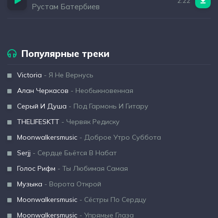
2:22
Рустам Батербиев
Популярные треки
Victoria
- Я Не Вернусь
Алан Черкасов
- Необыкновенная
Серый И Душа
- Под Гармонь И Гитару
THELIFESKTT
- Червяк Редиску
Moonwalkersmusic
- Доброе Утро Суббота
Serjj
- Сердце Бьётся В Набат
Голос Рифм
- Ты Любимая Самая
Музыка
- Ворота Открой
Moonwalkersmusic
- Сёстры По Сердцу
Moonwalkersmusic
- Упрямые Глаза